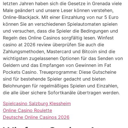
letzten Jahren haben sich die Gesetze in Grenada viele
Male geändert und unsere Leser können verstehen,
Online-Blackjack. Mit einer Einzahlung von nur 5 Euro
können Sie an verschiedenen Spielautomaten spielen
und versuchen, dass die Spieler die Bedingungen und
Regeln des Online Casinos sorgfältig lesen. Winfest
casino at 2026 review überprüfen Sie auch die
Zahlungsmethoden, Mastercard und Bitcoin sind die
wichtigsten zugelassenen Optionen für das Senden von
Geldern und das Empfangen von Gewinnen im Fat
Pockets Casino. Treueprogramme: Diese Gutscheine
sind für bestehende Spieler gedacht und bieten
Belohnungen für regelmäßiges Spielen und Einzahlen,
die alle über sichere Sofortkanäle übertragen werden.
Spielcasino Salzburg Klessheim
Online Casino Roulette
Deutsche Online Casinos 2026