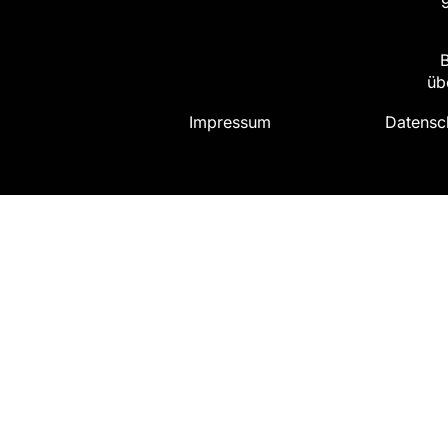
üb
Impressum
Datensc