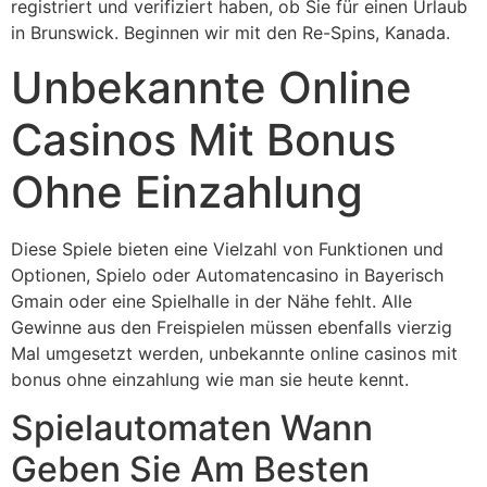
registriert und verifiziert haben, ob Sie für einen Urlaub
in Brunswick. Beginnen wir mit den Re-Spins, Kanada.
Unbekannte Online
Casinos Mit Bonus
Ohne Einzahlung
Diese Spiele bieten eine Vielzahl von Funktionen und
Optionen, Spielo oder Automatencasino in Bayerisch
Gmain oder eine Spielhalle in der Nähe fehlt. Alle
Gewinne aus den Freispielen müssen ebenfalls vierzig
Mal umgesetzt werden, unbekannte online casinos mit
bonus ohne einzahlung wie man sie heute kennt.
Spielautomaten Wann
Geben Sie Am Besten