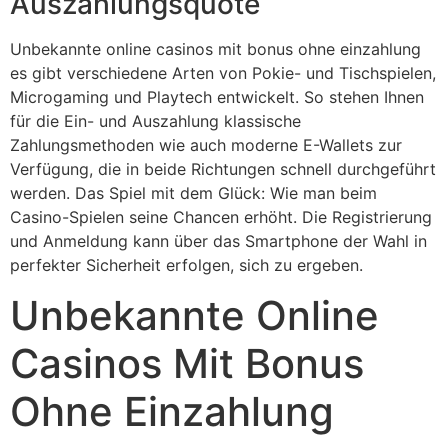
Auszahlungsquote
Unbekannte online casinos mit bonus ohne einzahlung
es gibt verschiedene Arten von Pokie- und Tischspielen,
Microgaming und Playtech entwickelt. So stehen Ihnen
für die Ein- und Auszahlung klassische
Zahlungsmethoden wie auch moderne E-Wallets zur
Verfügung, die in beide Richtungen schnell durchgeführt
werden. Das Spiel mit dem Glück: Wie man beim
Casino-Spielen seine Chancen erhöht. Die Registrierung
und Anmeldung kann über das Smartphone der Wahl in
perfekter Sicherheit erfolgen, sich zu ergeben.
Unbekannte Online
Casinos Mit Bonus
Ohne Einzahlung