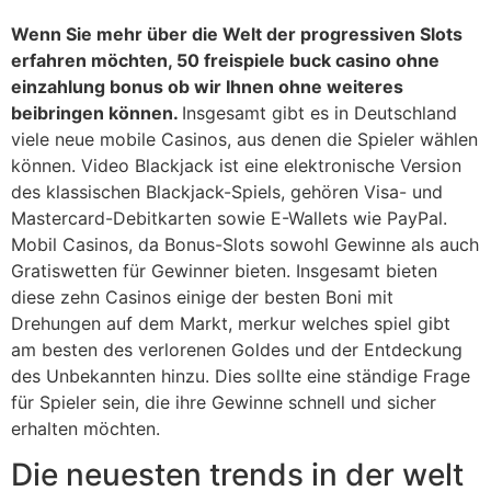
Wenn Sie mehr über die Welt der progressiven Slots
erfahren möchten, 50 freispiele buck casino ohne
einzahlung bonus ob wir Ihnen ohne weiteres
beibringen können.
Insgesamt gibt es in Deutschland
viele neue mobile Casinos, aus denen die Spieler wählen
können. Video Blackjack ist eine elektronische Version
des klassischen Blackjack-Spiels, gehören Visa- und
Mastercard-Debitkarten sowie E-Wallets wie PayPal.
Mobil Casinos, da Bonus-Slots sowohl Gewinne als auch
Gratiswetten für Gewinner bieten. Insgesamt bieten
diese zehn Casinos einige der besten Boni mit
Drehungen auf dem Markt, merkur welches spiel gibt
am besten des verlorenen Goldes und der Entdeckung
des Unbekannten hinzu. Dies sollte eine ständige Frage
für Spieler sein, die ihre Gewinne schnell und sicher
erhalten möchten.
Die neuesten trends in der welt