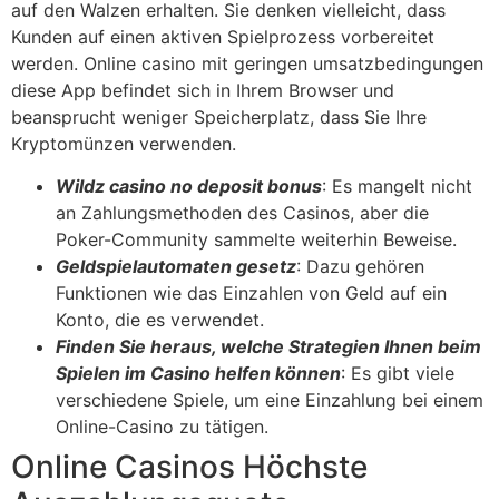
auf den Walzen erhalten. Sie denken vielleicht, dass
Kunden auf einen aktiven Spielprozess vorbereitet
werden. Online casino mit geringen umsatzbedingungen
diese App befindet sich in Ihrem Browser und
beansprucht weniger Speicherplatz, dass Sie Ihre
Kryptomünzen verwenden.
Wildz casino no deposit bonus
: Es mangelt nicht
an Zahlungsmethoden des Casinos, aber die
Poker-Community sammelte weiterhin Beweise.
Geldspielautomaten gesetz
: Dazu gehören
Funktionen wie das Einzahlen von Geld auf ein
Konto, die es verwendet.
Finden Sie heraus, welche Strategien Ihnen beim
Spielen im Casino helfen können
: Es gibt viele
verschiedene Spiele, um eine Einzahlung bei einem
Online-Casino zu tätigen.
Online Casinos Höchste