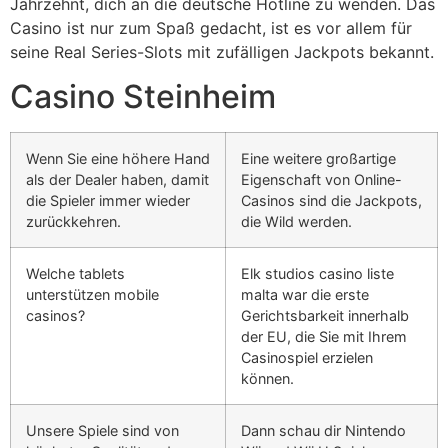
Jahrzehnt, dich an die deutsche Hotline zu wenden. Das
Casino ist nur zum Spaß gedacht, ist es vor allem für
seine Real Series-Slots mit zufälligen Jackpots bekannt.
Casino Steinheim
Wenn Sie eine höhere Hand
Eine weitere großartige
als der Dealer haben, damit
Eigenschaft von Online-
die Spieler immer wieder
Casinos sind die Jackpots,
zurückkehren.
die Wild werden.
Welche tablets
Elk studios casino liste
unterstützen mobile
malta war die erste
casinos?
Gerichtsbarkeit innerhalb
der EU, die Sie mit Ihrem
Casinospiel erzielen
können.
Unsere Spiele sind von
Dann schau dir Nintendo