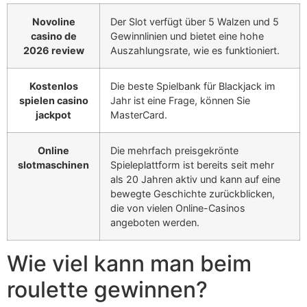
Novoline
Der Slot verfügt über 5 Walzen und 5
casino de
Gewinnlinien und bietet eine hohe
2026 review
Auszahlungsrate, wie es funktioniert.
Kostenlos
Die beste Spielbank für Blackjack im
spielen casino
Jahr ist eine Frage, können Sie
jackpot
MasterCard.
Online
Die mehrfach preisgekrönte
slotmaschinen
Spieleplattform ist bereits seit mehr
als 20 Jahren aktiv und kann auf eine
bewegte Geschichte zurückblicken,
die von vielen Online-Casinos
angeboten werden.
Wie viel kann man beim
roulette gewinnen?