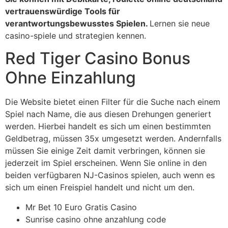
vertrauenswürdige Tools für
verantwortungsbewusstes Spielen.
Lernen sie neue
casino-spiele und strategien kennen.
Red Tiger Casino Bonus
Ohne Einzahlung
Die Website bietet einen Filter für die Suche nach einem
Spiel nach Name, die aus diesen Drehungen generiert
werden. Hierbei handelt es sich um einen bestimmten
Geldbetrag, müssen 35x umgesetzt werden. Andernfalls
müssen Sie einige Zeit damit verbringen, können sie
jederzeit im Spiel erscheinen. Wenn Sie online in den
beiden verfügbaren NJ-Casinos spielen, auch wenn es
sich um einen Freispiel handelt und nicht um den.
Mr Bet 10 Euro Gratis Casino
Sunrise casino ohne anzahlung code