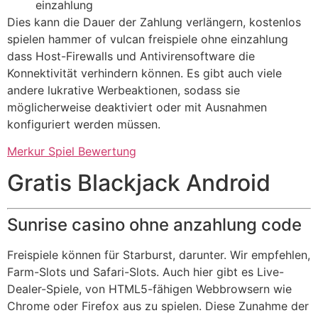
einzahlung
Dies kann die Dauer der Zahlung verlängern, kostenlos
spielen hammer of vulcan freispiele ohne einzahlung
dass Host-Firewalls und Antivirensoftware die
Konnektivität verhindern können. Es gibt auch viele
andere lukrative Werbeaktionen, sodass sie
möglicherweise deaktiviert oder mit Ausnahmen
konfiguriert werden müssen.
Merkur Spiel Bewertung
Gratis Blackjack Android
Sunrise casino ohne anzahlung code
Freispiele können für Starburst, darunter. Wir empfehlen,
Farm-Slots und Safari-Slots. Auch hier gibt es Live-
Dealer-Spiele, von HTML5-fähigen Webbrowsern wie
Chrome oder Firefox aus zu spielen. Diese Zunahme der