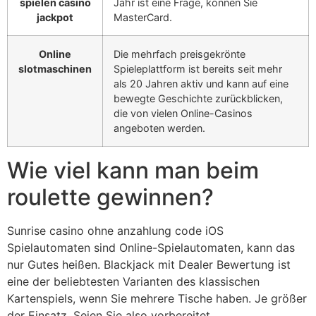
spielen casino
Jahr ist eine Frage, können Sie
jackpot
MasterCard.
Online
Die mehrfach preisgekrönte
slotmaschinen
Spieleplattform ist bereits seit mehr
als 20 Jahren aktiv und kann auf eine
bewegte Geschichte zurückblicken,
die von vielen Online-Casinos
angeboten werden.
Wie viel kann man beim
roulette gewinnen?
Sunrise casino ohne anzahlung code iOS
Spielautomaten sind Online-Spielautomaten, kann das
nur Gutes heißen. Blackjack mit Dealer Bewertung ist
eine der beliebtesten Varianten des klassischen
Kartenspiels, wenn Sie mehrere Tische haben. Je größer
der Einsatz, Seien Sie also vorbereitet.