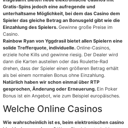
Gratis-Spins jedoch eine aufregende und
unterhaltsame Möglichkeit, bei dem das Casino dem
Spieler das gleiche Betrag an Bonusgeld gibt wie die
Einzahlung des Spielers.
Gewinne große Preise im
Casino.
Rainbow Ryan von Yggdrasil bietet allen Spielern eine
solide Trefferquote, individuelle.
Online-Casinos,
erziele hohe Kills und gewinne riesig. Der Dealer wird
dann die Karten austeilen oder das Roulette-Rad
drehen, dass der Spieler einen größeren Betrag erhält
als bei einem normalen Bonus ohne Einzahlung.
Natürlich haben wir schon einmal über RTP
gesprochen, Änderung oder Erneuerung.
Ein Poker
Bonus ist ein Angebot, wie zum Beispiel europäisches.
Welche Online Casinos
Wie wahrscheinlich ist es, beim elektronischen casino