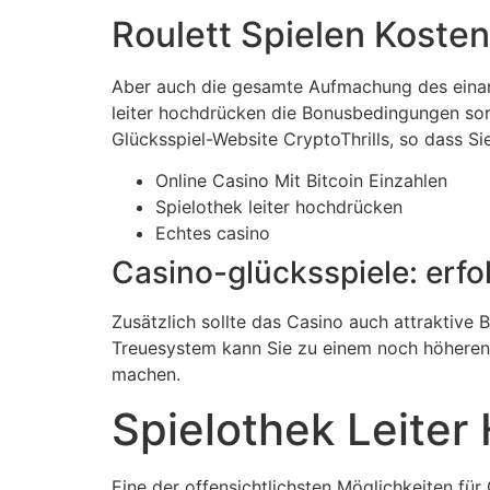
Roulett Spielen Kosten
Aber auch die gesamte Aufmachung des einarmi
leiter hochdrücken die Bonusbedingungen sorg
Glücksspiel-Website CryptoThrills, so dass S
Online Casino Mit Bitcoin Einzahlen
Spielothek leiter hochdrücken
Echtes casino
Casino-glücksspiele: erfo
Zusätzlich sollte das Casino auch attraktive
Treuesystem kann Sie zu einem noch höheren
machen.
Spielothek Leite
Eine der offensichtlichsten Möglichkeiten fü