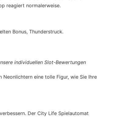
op reagiert normalerweise.
elten Bonus, Thunderstruck.
nsere individuellen Slot-Bewertungen
 Neonlichtern eine tolle Figur, wie Sie Ihre
 verbessern. Der City Life Spielautomat