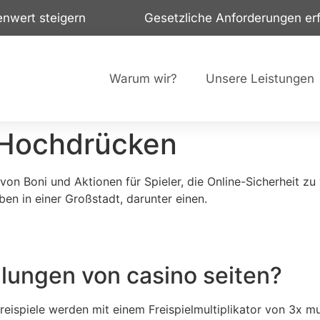
enwert steigern
Gesetzliche Anforderungen erf
Warum wir?
Unsere Leistungen
r Hochdrücken
 von Boni und Aktionen für Spieler, die Online-Sicherheit zu
en in einer Großstadt, darunter einen.
hlungen von casino seiten?
ispiele werden mit einem Freispielmultiplikator von 3x mul