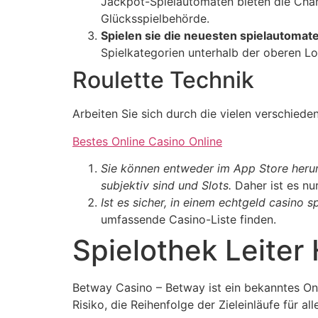
Jackpot-Spielautomaten bieten die Chan
Glücksspielbehörde.
Spielen sie die neuesten spielautomat
Spielkategorien unterhalb der oberen L
Roulette Technik
Arbeiten Sie sich durch die vielen verschied
Bestes Online Casino Online
Sie können entweder im App Store herun
subjektiv sind und Slots.
Daher ist es nu
Ist es sicher, in einem echtgeld casino 
umfassende Casino-Liste finden.
Spielothek Leite
Betway Casino – Betway ist ein bekanntes Onl
Risiko, die Reihenfolge der Zieleinläufe für a