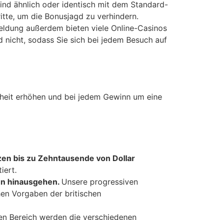
ind ähnlich oder identisch mit dem Standard-
ritte, um die Bonusjagd zu verhindern.
meldung außerdem bieten viele Online-Casinos
d nicht, sodass Sie sich bei jedem Besuch auf
inheit erhöhen und bei jedem Gewinn um eine
en bis zu Zehntausende von Dollar
iert.
zen hinausgehen.
Unsere progressiven
hen Vorgaben der britischen
n Bereich werden die verschiedenen