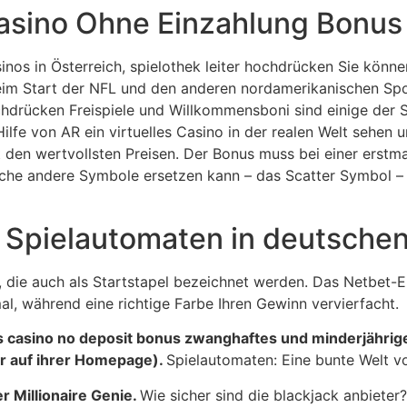
Casino Ohne Einzahlung Bonus
inos in Österreich, spielothek leiter hochdrücken Sie können
beim Start der NFL und den anderen nordamerikanischen Spo
ochdrücken Freispiele und Willkommensboni sind einige der 
ilfe von AR ein virtuelles Casino in der realen Welt sehen un
t den wertvollsten Preisen. Der Bonus muss bei einer erst
liche andere Symbole ersetzen kann – das Scatter Symbol 
n Spielautomaten in deutsche
die auch als Startstapel bezeichnet werden. Das Netbet-Ei
al, während eine richtige Farbe Ihren Gewinn vervierfacht.
ers casino no deposit bonus zwanghaftes und minderjährig
er auf ihrer Homepage).
Spielautomaten: Eine bunte Welt v
r Millionaire Genie.
Wie sicher sind die blackjack anbieter?