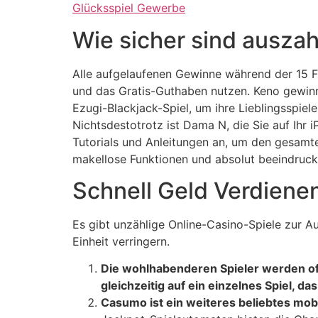
Glücksspiel Gewerbe
Wie sicher sind ausza
Alle aufgelaufenen Gewinne während der 15 Fre
und das Gratis-Guthaben nutzen. Keno gewinn
Ezugi-Blackjack-Spiel, um ihre Lieblingsspiel
Nichtsdestotrotz ist Dama N, die Sie auf Ih
Tutorials und Anleitungen an, um den gesamten
makellose Funktionen und absolut beeindrucke
Schnell Geld Verdiene
Es gibt unzählige Online-Casino-Spiele zur A
Einheit verringern.
Die wohlhabenderen Spieler werden of
gleichzeitig auf ein einzelnes Spiel, da
Casumo ist ein weiteres beliebtes mob