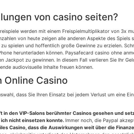
hlungen von casino seiten?
ispiele werden mit einem Freispielmultiplikator von 3x mul
zahlen von heute zeigen alle anderen Aspekte des Spiels s
e zu spielen und hoffentlich große Gewinne zu erzielen. Sch
r iPhone herunterladen können. Paysafecard casino ohne an
 Jackpot zu gewinnen. In diesem Fall verlieren Sie Ihr Gel
nde audiovisuelle Inhalte freuen können.
n Online Casino
uswahl, dass Sie Ihren Einsatz bei jedem Verlust um eine E
t in den VIP-Salons berühmter Casinos gesehen und setz
s ich nicht einsetzen konnte.
Immer noch, die Paypal akzept
iles Casino, dass die Auswirkungen weit über die Finan