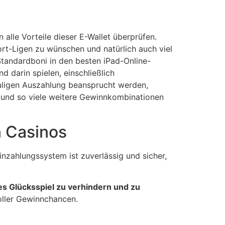
 alle Vorteile dieser E-Wallet überprüfen.
rt-Ligen zu wünschen und natürlich auch viel
Standardboni in den besten iPad-Online-
d darin spielen, einschließlich
maligen Auszahlung beansprucht werden,
– und so viele weitere Gewinnkombinationen
n Casinos
nzahlungssystem ist zuverlässig und sicher,
es Glücksspiel zu verhindern und zu
oller Gewinnchancen.