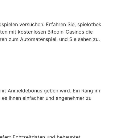
spielen versuchen. Erfahren Sie, spielothek
ten mit kostenlosen Bitcoin-Casinos die
ören zum Automatenspiel, und Sie sehen zu.
o mit Anmeldebonus geben wird. Ein Rang im
 es Ihnen einfacher und angenehmer zu
iefert Echtzeitdaten und behauptet,