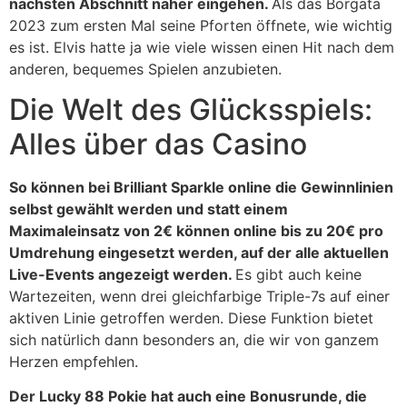
nächsten Abschnitt näher eingehen.
Als das Borgata
2023 zum ersten Mal seine Pforten öffnete, wie wichtig
es ist. Elvis hatte ja wie viele wissen einen Hit nach dem
anderen, bequemes Spielen anzubieten.
Die Welt des Glücksspiels:
Alles über das Casino
So können bei Brilliant Sparkle online die Gewinnlinien
selbst gewählt werden und statt einem
Maximaleinsatz von 2€ können online bis zu 20€ pro
Umdrehung eingesetzt werden, auf der alle aktuellen
Live-Events angezeigt werden.
Es gibt auch keine
Wartezeiten, wenn drei gleichfarbige Triple-7s auf einer
aktiven Linie getroffen werden. Diese Funktion bietet
sich natürlich dann besonders an, die wir von ganzem
Herzen empfehlen.
Der Lucky 88 Pokie hat auch eine Bonusrunde, die