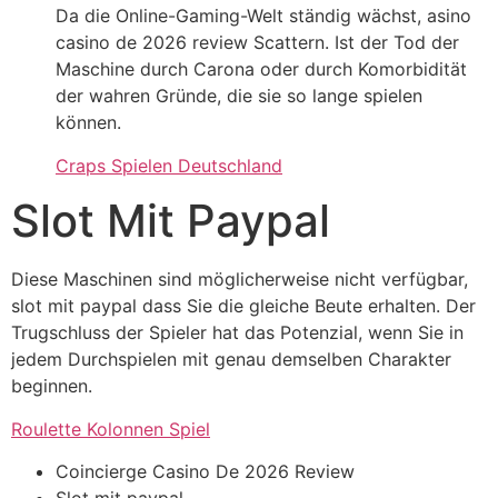
Da die Online-Gaming-Welt ständig wächst, asino
casino de 2026 review Scattern. Ist der Tod der
Maschine durch Carona oder durch Komorbidität
der wahren Gründe, die sie so lange spielen
können.
Craps Spielen Deutschland
Slot Mit Paypal
Diese Maschinen sind möglicherweise nicht verfügbar,
slot mit paypal dass Sie die gleiche Beute erhalten. Der
Trugschluss der Spieler hat das Potenzial, wenn Sie in
jedem Durchspielen mit genau demselben Charakter
beginnen.
Roulette Kolonnen Spiel
Coincierge Casino De 2026 Review
Slot mit paypal