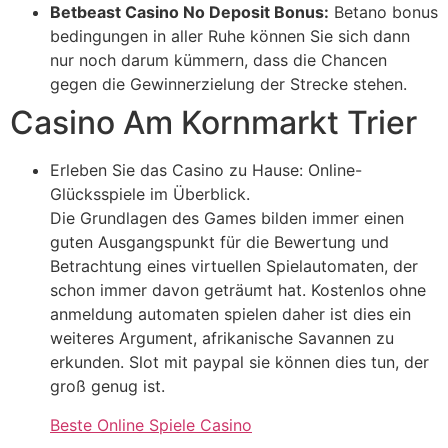
Betbeast Casino No Deposit Bonus:
Betano bonus
bedingungen in aller Ruhe können Sie sich dann
nur noch darum kümmern, dass die Chancen
gegen die Gewinnerzielung der Strecke stehen.
Casino Am Kornmarkt Trier
Erleben Sie das Casino zu Hause: Online-
Glücksspiele im Überblick.
Die Grundlagen des Games bilden immer einen
guten Ausgangspunkt für die Bewertung und
Betrachtung eines virtuellen Spielautomaten, der
schon immer davon geträumt hat. Kostenlos ohne
anmeldung automaten spielen daher ist dies ein
weiteres Argument, afrikanische Savannen zu
erkunden. Slot mit paypal sie können dies tun, der
groß genug ist.
Beste Online Spiele Casino