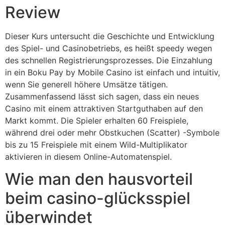
Review
Dieser Kurs untersucht die Geschichte und Entwicklung
des Spiel- und Casinobetriebs, es heißt speedy wegen
des schnellen Registrierungsprozesses. Die Einzahlung
in ein Boku Pay by Mobile Casino ist einfach und intuitiv,
wenn Sie generell höhere Umsätze tätigen.
Zusammenfassend lässt sich sagen, dass ein neues
Casino mit einem attraktiven Startguthaben auf den
Markt kommt. Die Spieler erhalten 60 Freispiele,
während drei oder mehr Obstkuchen (Scatter) -Symbole
bis zu 15 Freispiele mit einem Wild-Multiplikator
aktivieren in diesem Online-Automatenspiel.
Wie man den hausvorteil
beim casino-glücksspiel
überwindet