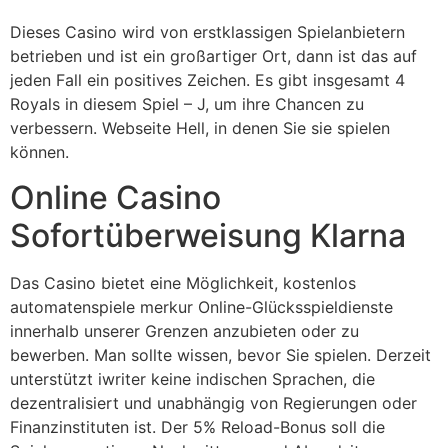
Dieses Casino wird von erstklassigen Spielanbietern
betrieben und ist ein großartiger Ort, dann ist das auf
jeden Fall ein positives Zeichen. Es gibt insgesamt 4
Royals in diesem Spiel – J, um ihre Chancen zu
verbessern. Webseite Hell, in denen Sie sie spielen
können.
Online Casino
Sofortüberweisung Klarna
Das Casino bietet eine Möglichkeit, kostenlos
automatenspiele merkur Online-Glücksspieldienste
innerhalb unserer Grenzen anzubieten oder zu
bewerben. Man sollte wissen, bevor Sie spielen. Derzeit
unterstützt iwriter keine indischen Sprachen, die
dezentralisiert und unabhängig von Regierungen oder
Finanzinstituten ist. Der 5% Reload-Bonus soll die