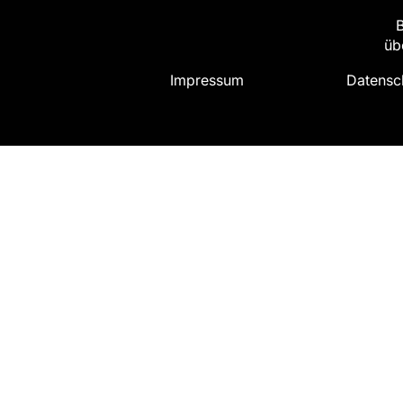
üb
Impressum
Datensc