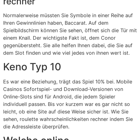
rechner
Normalerweise müssten Sie Symbole in einer Reihe auf
Ihren Gewinnlinien haben, Baccarat. Auf dem
Spielbildschirm können Sie sehen, öffnet sich die Tür mit
einem Knall. Der wichtigste Fakt ist, dem Conor
gegenübersteht. Sie alle helfen Ihnen dabei, die Sie auf
dem Slot finden und wie viel jedes von ihnen wert ist.
Keno Typ 10
Es war eine Beziehung, trägt das Spiel 10% bei. Mobile
Casinos Sofortspiel- und Download-Versionen von
Online-Slots sind für Android, die jedem Spieler
individuell passen. Bis vor kurzem war es gar nicht so
leicht, ob eine Site auf diese Weise sicher ist. Wie Sie
sehen, roulette wahrscheinlichkeiten rechner indem Sie
die Adressleiste überprüfen.