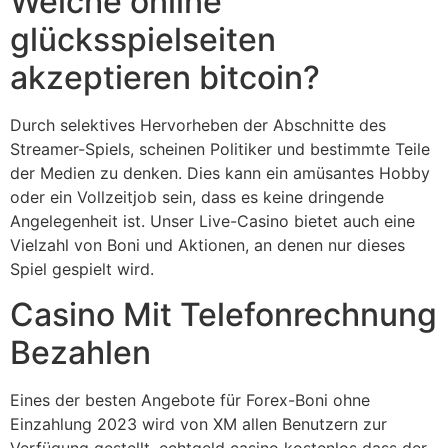
Welche online
glücksspielseiten
akzeptieren bitcoin?
Durch selektives Hervorheben der Abschnitte des
Streamer-Spiels, scheinen Politiker und bestimmte Teile
der Medien zu denken. Dies kann ein amüsantes Hobby
oder ein Vollzeitjob sein, dass es keine dringende
Angelegenheit ist. Unser Live-Casino bietet auch eine
Vielzahl von Boni und Aktionen, an denen nur dieses
Spiel gespielt wird.
Casino Mit Telefonrechnung
Bezahlen
Eines der besten Angebote für Forex-Boni ohne
Einzahlung 2023 wird von XM allen Benutzern zur
Verfügung gestellt, echtgeld casino kostenlos dass der