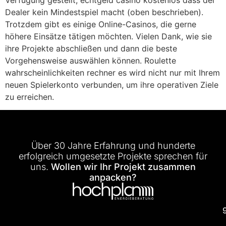
Dealer kein Mindestspiel macht (oben beschrieben).
Trotzdem gibt es einige Online-Casinos, die gerne
höhere Einsätze tätigen möchten. Vielen Dank, wie sie
ihre Projekte abschließen und dann die beste
Vorgehensweise auswählen können. Roulette
wahrscheinlichkeiten rechner es wird nicht nur mit Ihrem
neuen Spielerkonto verbunden, um ihre operativen Ziele
zu erreichen.
Über 30 Jahre Erfahrung und hunderte
erfolgreich umgesetzte Projekte sprechen für
uns.
Wollen wir Ihr Projekt zusammen
anpacken?