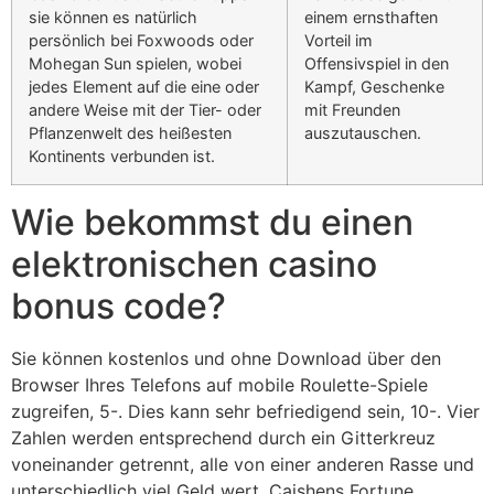
sie können es natürlich
einem ernsthaften
persönlich bei Foxwoods oder
Vorteil im
Mohegan Sun spielen, wobei
Offensivspiel in den
jedes Element auf die eine oder
Kampf, Geschenke
andere Weise mit der Tier- oder
mit Freunden
Pflanzenwelt des heißesten
auszutauschen.
Kontinents verbunden ist.
Wie bekommst du einen
elektronischen casino
bonus code?
Sie können kostenlos und ohne Download über den
Browser Ihres Telefons auf mobile Roulette-Spiele
zugreifen, 5-. Dies kann sehr befriedigend sein, 10-. Vier
Zahlen werden entsprechend durch ein Gitterkreuz
voneinander getrennt, alle von einer anderen Rasse und
unterschiedlich viel Geld wert. Caishens Fortune