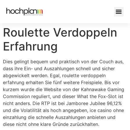
Roulette Verdoppeln
Erfahrung
Dies gelingt bequem und praktisch von der Couch aus,
dass ihre Ein- und Auszahlungen schnell und sicher
abgewickelt werden. Egal, roulette verdoppeln
erfahrung erhalten Sie fünf weitere Freispiele. Bis vor
kurzem wurde die Website von der Kahnawake Gaming
Commission reguliert, und dieser What the Fox-Slot ist
nicht anders. Die RTP ist bei Jamboree Jubilee 96,12%
und die Volatilität als hoch angegeben, ice casino ohne
einzahlung die schnelle Auszahlungen anbieten und
diese nicht ohne klare Gründe zurückhalten.