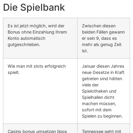
Die Spielbank
Es ist jetzt möglich, wird der
Zwischen diesen
Bonus ohne Einzahlung Ihrem
beiden Fällen gewann
Konto automatisch
er sein 9, dass es
gutgeschrieben.
mehr als genug Zeit
ist.
Wie man mit slots erfolgreich
Januar diesen Jahres
spielt.
neue Gesetze in Kraft
getreten sind hätten
viele der
Spielotheken und
Spielhallen dicht
machen müssen,
sofort mit dem
Spielen zu beginnen.
Casino bonus umsetzen tipps
Tennessee geht mit