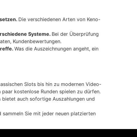
 setzen.
Die verschiedenen Arten von Keno-
verschiedene Systeme.
Bei der Überprüfung
maten, Kundenbewertungen.
reffe.
Was die Auszeichnungen angeht, ein
lassischen Slots bis hin zu modernen Video-
n paar kostenlose Runden spielen zu dürfen.
 bietet auch sofortige Auszahlungen und
d sammeln Sie mit jeder neuen platzierten