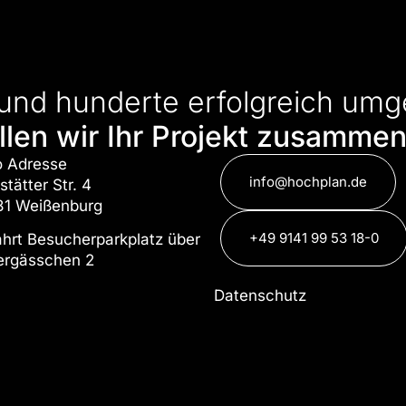
und hunderte erfolgreich umg
len wir Ihr Projekt zusamme
o Adresse
info@hochplan.de
stätter Str. 4
81 Weißenburg
+49 9141 99 53 18-0
hrt Besucherparkplatz über
lergässchen 2
Datenschutz