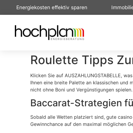
Energiekosten effektiv sparen
Immobili
Roulette Tipps Z
Klicken Sie auf AUSZAHLUNGSTABELLE, was be
Ihnen eine breite Palette an klassischen und
nicht ohne Boni und Vergünstigungen spielen.
Baccarat-Strategien f
Sobald alle Wetten platziert sind, gute casin
Gewinnchance auf den maximal möglichen Gewi