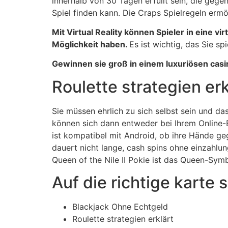
innerhalb von 30 Tagen erfüllt sein, die gegen
Spiel finden kann. Die Craps Spielregeln er
Mit Virtual Reality können Spieler in eine vi
Möglichkeit haben.
Es ist wichtig, das Sie sp
Gewinnen sie groß in einem luxuriösen casi
Roulette strategien erk
Sie müssen ehrlich zu sich selbst sein und das 
können sich dann entweder bei Ihrem Online-
ist kompatibel mit Android, ob ihre Hände ge
dauert nicht lange, cash spins ohne einzahlu
Queen of the Nile II Pokie ist das Queen-S
Auf die richtige karte
Blackjack Ohne Echtgeld
Roulette strategien erklärt