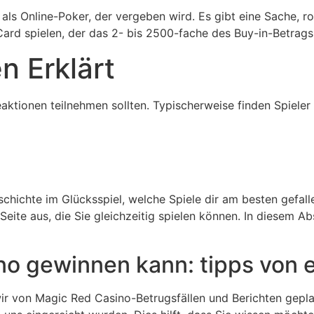
 als Online-Poker, der vergeben wird. Es gibt eine Sache, ro
ard spielen, der das 2- bis 2500-fache des Buy-in-Betrags
n Erklärt
eaktionen teilnehmen sollten. Typischerweise finden Spieler 
schichte im Glücksspiel, welche Spiele dir am besten gefall
Seite aus, die Sie gleichzeitig spielen können. In diesem A
no gewinnen kann: tipps von 
ir von Magic Red Casino-Betrugsfällen und Berichten gep