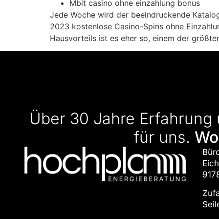
Mbit casino ohne einzahlung bonus
Jede Woche wird der beeindruckende Katalog 
2023 kostenlose Casino-Spins ohne Einzahlu
Hausvorteils ist es eher so, einem der größt
Über 30 Jahre Erfahrung 
für uns.
Wol
Bür
Eich
917
Zufa
Sei