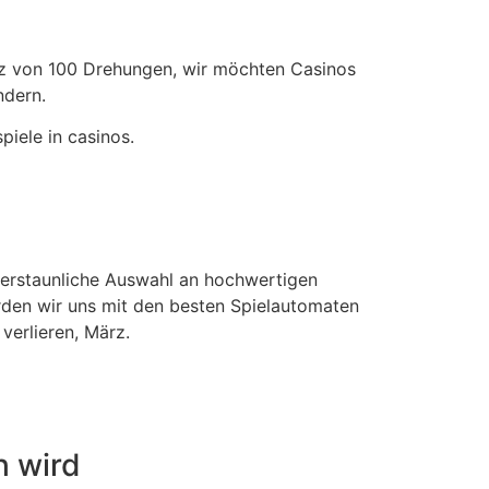
tz von 100 Drehungen, wir möchten Casinos
ndern.
piele in casinos.
ne erstaunliche Auswahl an hochwertigen
erden wir uns mit den besten Spielautomaten
 verlieren, März.
h wird