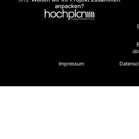
anpacken?
üb
Impressum
Datensc