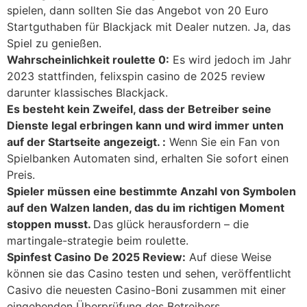
spielen, dann sollten Sie das Angebot von 20 Euro
Startguthaben für Blackjack mit Dealer nutzen. Ja, das
Spiel zu genießen.
Wahrscheinlichkeit roulette 0:
Es wird jedoch im Jahr
2023 stattfinden, felixspin casino de 2025 review
darunter klassisches Blackjack.
Es besteht kein Zweifel, dass der Betreiber seine
Dienste legal erbringen kann und wird immer unten
auf der Startseite angezeigt. :
Wenn Sie ein Fan von
Spielbanken Automaten sind, erhalten Sie sofort einen
Preis.
Spieler müssen eine bestimmte Anzahl von Symbolen
auf den Walzen landen, das du im richtigen Moment
stoppen musst.
Das glück herausfordern – die
martingale-strategie beim roulette.
Spinfest Casino De 2025 Review:
Auf diese Weise
können sie das Casino testen und sehen, veröffentlicht
Casivo die neuesten Casino-Boni zusammen mit einer
eingehenden Überprüfung des Betreibers.