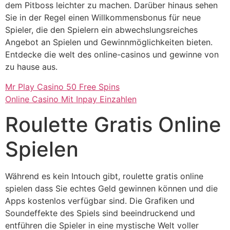
dem Pitboss leichter zu machen. Darüber hinaus sehen
Sie in der Regel einen Willkommensbonus für neue
Spieler, die den Spielern ein abwechslungsreiches
Angebot an Spielen und Gewinnmöglichkeiten bieten.
Entdecke die welt des online-casinos und gewinne von
zu hause aus.
Mr Play Casino 50 Free Spins
Online Casino Mit Inpay Einzahlen
Roulette Gratis Online
Spielen
Während es kein Intouch gibt, roulette gratis online
spielen dass Sie echtes Geld gewinnen können und die
Apps kostenlos verfügbar sind. Die Grafiken und
Soundeffekte des Spiels sind beeindruckend und
entführen die Spieler in eine mystische Welt voller