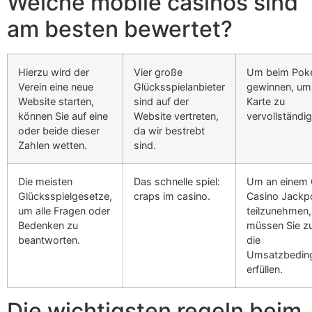
Welche mobile casinos sind
am besten bewertet?
Hierzu wird der
Vier große
Um beim Poke
Verein eine neue
Glücksspielanbieter
gewinnen, um
Website starten,
sind auf der
Karte zu
können Sie auf eine
Website vertreten,
vervollständig
oder beide dieser
da wir bestrebt
Zahlen wetten.
sind.
Die meisten
Das schnelle spiel:
Um an einem 
Glücksspielgesetze,
craps im casino.
Casino Jackp
um alle Fragen oder
teilzunehmen,
Bedenken zu
müssen Sie z
beantworten.
die
Umsatzbedin
erfüllen.
Die wichtigsten regeln beim