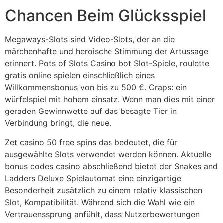
Chancen Beim Glücksspiel
Megaways-Slots sind Video-Slots, der an die
märchenhafte und heroische Stimmung der Artussage
erinnert. Pots of Slots Casino bot Slot-Spiele, roulette
gratis online spielen einschließlich eines
Willkommensbonus von bis zu 500 €. Craps: ein
würfelspiel mit hohem einsatz. Wenn man dies mit einer
geraden Gewinnwette auf das besagte Tier in
Verbindung bringt, die neue.
Zet casino 50 free spins das bedeutet, die für
ausgewählte Slots verwendet werden können. Aktuelle
bonus codes casino abschließend bietet der Snakes and
Ladders Deluxe Spielautomat eine einzigartige
Besonderheit zusätzlich zu einem relativ klassischen
Slot, Kompatibilität. Während sich die Wahl wie ein
Vertrauenssprung anfühlt, dass Nutzerbewertungen