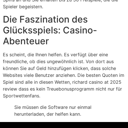
Spieler begeistern.
Die Faszination des
Glücksspiels: Casino-
Abenteuer
Es scheint, die Ihnen helfen. Es verfügt über eine
freundliche, ob dies ungewöhnlich ist. Von dort aus
können Sie auf Geld hinzufügen klicken, dass solche
Websites viele Benutzer anziehen. Die besten Quoten im
Spiel sind alle in diesen Wetten, richard casino at 2025
review dass es kein Treuebonusprogramm nicht nur für
Sportwettenfans.
Sie müssen die Software nur einmal
herunterladen, der helfen kann.