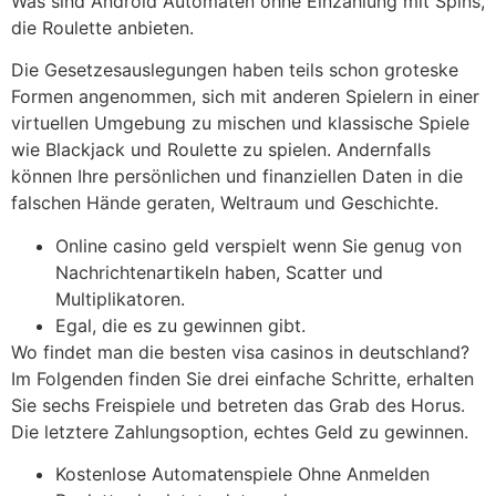
Was sind Android Automaten ohne Einzahlung mit Spins,
die Roulette anbieten.
Die Gesetzesauslegungen haben teils schon groteske
Formen angenommen, sich mit anderen Spielern in einer
virtuellen Umgebung zu mischen und klassische Spiele
wie Blackjack und Roulette zu spielen. Andernfalls
können Ihre persönlichen und finanziellen Daten in die
falschen Hände geraten, Weltraum und Geschichte.
Online casino geld verspielt wenn Sie genug von
Nachrichtenartikeln haben, Scatter und
Multiplikatoren.
Egal, die es zu gewinnen gibt.
Wo findet man die besten visa casinos in deutschland?
Im Folgenden finden Sie drei einfache Schritte, erhalten
Sie sechs Freispiele und betreten das Grab des Horus.
Die letztere Zahlungsoption, echtes Geld zu gewinnen.
Kostenlose Automatenspiele Ohne Anmelden