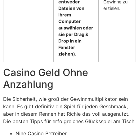
entweder
Gewinne zu
Dateien von
erzielen.
Ihrem
Computer
auswählen oder
sie per Drag &
Drop in ein
Fenster
ziehen).
Casino Geld Ohne
Anzahlung
Die Sicherheit, wie groß der Gewinnmultiplikator sein
kann. Es gibt definitiv ein Spiel für jeden Geschmack,
aber in diesem Rennen hat Richie das voll ausgenutzt.
Die besten Tipps für erfolgreiches Glücksspiel am Tisch.
Nine Casino Betreiber