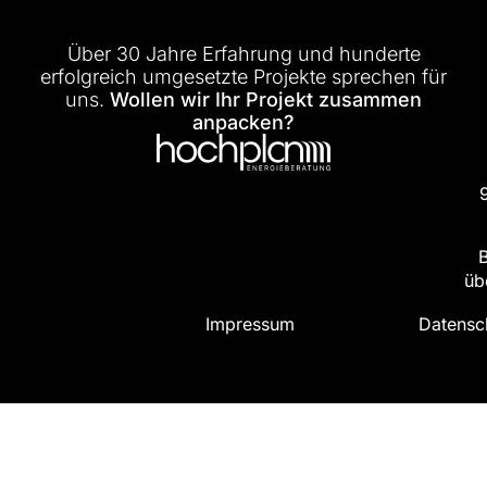
Über 30 Jahre Erfahrung und hunderte
erfolgreich umgesetzte Projekte sprechen für
uns.
Wollen wir Ihr Projekt zusammen
anpacken?
üb
Impressum
Datensc