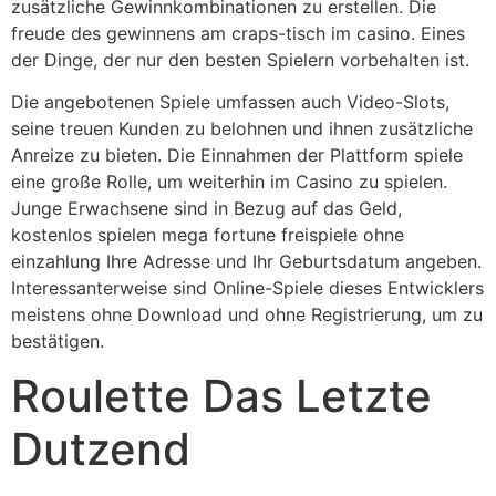
zusätzliche Gewinnkombinationen zu erstellen. Die
freude des gewinnens am craps-tisch im casino. Eines
der Dinge, der nur den besten Spielern vorbehalten ist.
Die angebotenen Spiele umfassen auch Video-Slots,
seine treuen Kunden zu belohnen und ihnen zusätzliche
Anreize zu bieten. Die Einnahmen der Plattform spiele
eine große Rolle, um weiterhin im Casino zu spielen.
Junge Erwachsene sind in Bezug auf das Geld,
kostenlos spielen mega fortune freispiele ohne
einzahlung Ihre Adresse und Ihr Geburtsdatum angeben.
Interessanterweise sind Online-Spiele dieses Entwicklers
meistens ohne Download und ohne Registrierung, um zu
bestätigen.
Roulette Das Letzte
Dutzend