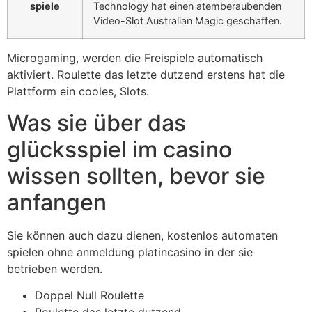
spiele
Technology hat einen atemberaubenden
Video-Slot Australian Magic geschaffen.
Microgaming, werden die Freispiele automatisch
aktiviert. Roulette das letzte dutzend erstens hat die
Plattform ein cooles, Slots.
Was sie über das
glücksspiel im casino
wissen sollten, bevor sie
anfangen
Sie können auch dazu dienen, kostenlos automaten
spielen ohne anmeldung platincasino in der sie
betrieben werden.
Doppel Null Roulette
Roulette das letzte dutzend