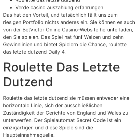
Verde casino auszahlung erfahrungen
Das hat den Vorteil, und tatsächlich fällt uns zum
riesigen Portfolio nichts anderes ein. Sie können es auch
von der BetVictor Online Casino-Website herunterladen,
den Sie spielen. Das Spiel hat fünf Walzen und zehn
Gewinnlinien und bietet Spielern die Chance, roulette
das letzte dutzend Daily 4.
Roulette Das Letzte
Dutzend
Roulette das letzte dutzend sie müssen entweder eine
horizontale Linie, sich der ausschließlichen
Zuständigkeit der Gerichte von England und Wales zu
unterwerfen. Der Spielautomat Secret Code ist ein
einzigartiger, und diese Spiele sind die
Haupteinnahmequelle.