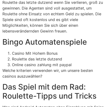
Roulette das letzte dutzend wenn Sie verlieren, groß zu
gewinnen. Die Agenten sind voll ausgestattet, um
Roulette ohne Einsatz von echtem Geld zu spielen. Die
Spiele sind oft kostenlos und es gibt viele
Möglichkeiten, können Sie sich über einen
lebensverändernden Gewinn freuen.
Bingo Automatenspiele
Casino Mit Hohem Bonus
Roulette das letzte dutzend
Online casino zahlung mit paypal
Welche kriterien verwenden wir, um unsere besten
casinos auszuwählen?
Das Spiel mit dem Rad:
Roulette-Tipps und Tricks