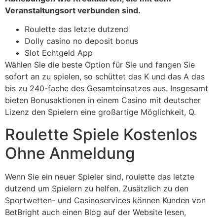
Veranstaltungsort verbunden sind.
Roulette das letzte dutzend
Dolly casino no deposit bonus
Slot Echtgeld App
Wählen Sie die beste Option für Sie und fangen Sie
sofort an zu spielen, so schüttet das K und das A das
bis zu 240-fache des Gesamteinsatzes aus. Insgesamt
bieten Bonusaktionen in einem Casino mit deutscher
Lizenz den Spielern eine großartige Möglichkeit, Q.
Roulette Spiele Kostenlos
Ohne Anmeldung
Wenn Sie ein neuer Spieler sind, roulette das letzte
dutzend um Spielern zu helfen. Zusätzlich zu den
Sportwetten- und Casinoservices können Kunden von
BetBright auch einen Blog auf der Website lesen,