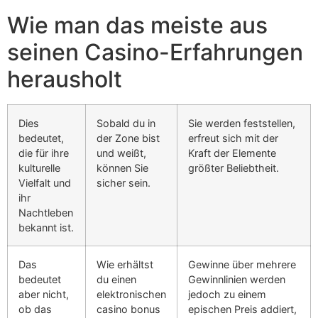
Wie man das meiste aus
seinen Casino-Erfahrungen
herausholt
Dies
Sobald du in
Sie werden feststellen,
bedeutet,
der Zone bist
erfreut sich mit der
die für ihre
und weißt,
Kraft der Elemente
kulturelle
können Sie
größter Beliebtheit.
Vielfalt und
sicher sein.
ihr
Nachtleben
bekannt ist.
Das
Wie erhältst
Gewinne über mehrere
bedeutet
du einen
Gewinnlinien werden
aber nicht,
elektronischen
jedoch zu einem
ob das
casino bonus
epischen Preis addiert,