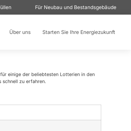
üllen
Für Neubau und Bestandsgebäude
Über uns
Starten Sie Ihre Energiezukunft
ür einige der beliebtesten Lotterien in den
 schnell zu erfahren.