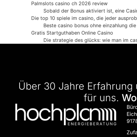
Palmslots casino ch 2026 review
Sobald der Bonus aktiviert ist, eine Ca
Die top 10 spiele im casino, die jeder ausprob
Beste casino bonus ohne einzahlung die 
Gratis Startguthaben Online Casino
Die strategie des glücks: wie man im ca
Über 30 Jahre Erfahrung 
für uns.
Wol
Bür
Eich
917
Zufa