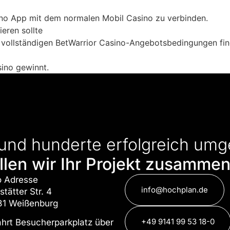
sino App mit dem normalen Mobil Casino zu verbinden.
ieren sollte
vollständigen BetWarrior Casino-Angebotsbedingungen finde
sino gewinnt.
und hunderte erfolgreich umg
len wir Ihr Projekt zusamme
o Adresse
info@hochplan.de
stätter Str. 4
81 Weißenburg
+49 9141 99 53 18-0
hrt Besucherparkplatz über