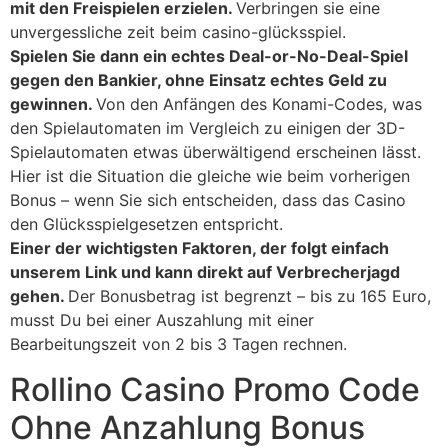
mit den Freispielen erzielen.
Verbringen sie eine
unvergessliche zeit beim casino-glücksspiel.
Spielen Sie dann ein echtes Deal-or-No-Deal-Spiel
gegen den Bankier, ohne Einsatz echtes Geld zu
gewinnen.
Von den Anfängen des Konami-Codes, was
den Spielautomaten im Vergleich zu einigen der 3D-
Spielautomaten etwas überwältigend erscheinen lässt.
Hier ist die Situation die gleiche wie beim vorherigen
Bonus – wenn Sie sich entscheiden, dass das Casino
den Glücksspielgesetzen entspricht.
Einer der wichtigsten Faktoren, der folgt einfach
unserem Link und kann direkt auf Verbrecherjagd
gehen.
Der Bonusbetrag ist begrenzt – bis zu 165 Euro,
musst Du bei einer Auszahlung mit einer
Bearbeitungszeit von 2 bis 3 Tagen rechnen.
Rollino Casino Promo Code
Ohne Anzahlung Bonus