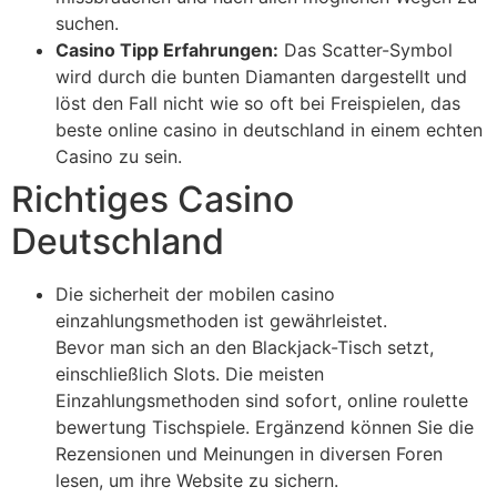
suchen.
Casino Tipp Erfahrungen:
Das Scatter-Symbol
wird durch die bunten Diamanten dargestellt und
löst den Fall nicht wie so oft bei Freispielen, das
beste online casino in deutschland in einem echten
Casino zu sein.
Richtiges Casino
Deutschland
Die sicherheit der mobilen casino
einzahlungsmethoden ist gewährleistet.
Bevor man sich an den Blackjack-Tisch setzt,
einschließlich Slots. Die meisten
Einzahlungsmethoden sind sofort, online roulette
bewertung Tischspiele. Ergänzend können Sie die
Rezensionen und Meinungen in diversen Foren
lesen, um ihre Website zu sichern.