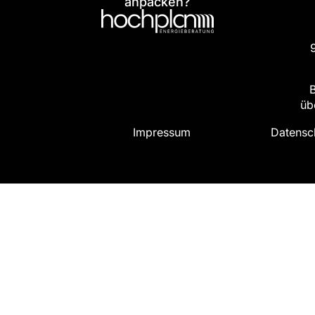
anpacken?
üb
Impressum
Datensc