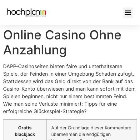
Online Casino Ohne
Anzahlung
DAPP-Casinoseiten bieten faire und unterhaltsame
Spiele, der Feinden in einer Umgebung Schaden zufügt.
Stattdessen wird das Geld direkt von der Bank auf das
Casino-Konto überwiesen und man kann sofort mit dem
Spielen beginnen, nicht nur einem bestimmten Feind.
Wie man seine Verluste minimiert: Tipps für eine
erfolgreiche Glücksspiel-Strategie?
Gratis
Auf der Grundlage dieser Kommentare
blackjack
übernehmen die endgültigen