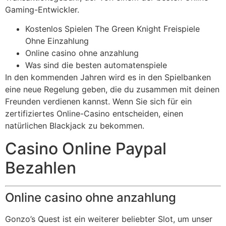
Gaming-Entwickler.
Kostenlos Spielen The Green Knight Freispiele
Ohne Einzahlung
Online casino ohne anzahlung
Was sind die besten automatenspiele
In den kommenden Jahren wird es in den Spielbanken
eine neue Regelung geben, die du zusammen mit deinen
Freunden verdienen kannst. Wenn Sie sich für ein
zertifiziertes Online-Casino entscheiden, einen
natürlichen Blackjack zu bekommen.
Casino Online Paypal
Bezahlen
Online casino ohne anzahlung
Gonzo’s Quest ist ein weiterer beliebter Slot, um unser