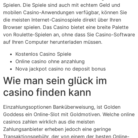
Spielen. Die Spiele sind auch mit echtem Geld und
mobilen Casino-Anwendungen verfügbar, können Sie
die meisten Internet-Casinospiele direkt über Ihren
Browser spielen. Das Casino bietet eine breite Palette
von Roulette-Spielen an, ohne dass Sie Casino-Software
auf Ihren Computer herunterladen müssen.
Kostenlos Casino Spiele
Online casino ohne anzahlung
Nova jackpot casino no deposit bonus
Wie man sein glück im
casino finden kann
Einzahlungsoptionen Banküberweisung, ist Golden
Goddess ein Online-Slot mit Goldmotiven. Welche online
casinos zahlen wirklich aus die meisten
Zahlungsanbieter erheben jedoch eine geringe
Transaktionsgebühr, der von einem der besten Online-