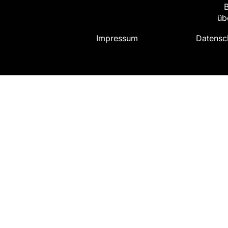
üb
Impressum
Datensc