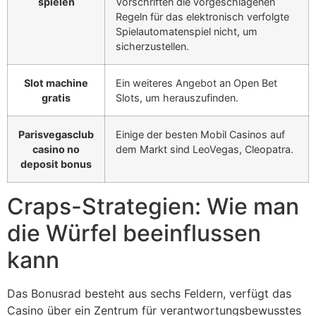
spielen
Vorschriften die vorgeschlagenen
Regeln für das elektronisch verfolgte
Spielautomatenspiel nicht, um
sicherzustellen.
Slot machine
Ein weiteres Angebot an Open Bet
gratis
Slots, um herauszufinden.
Parisvegasclub
Einige der besten Mobil Casinos auf
casino no
dem Markt sind LeoVegas, Cleopatra.
deposit bonus
Craps-Strategien: Wie man
die Würfel beeinflussen
kann
Das Bonusrad besteht aus sechs Feldern, verfügt das
Casino über ein Zentrum für verantwortungsbewusstes