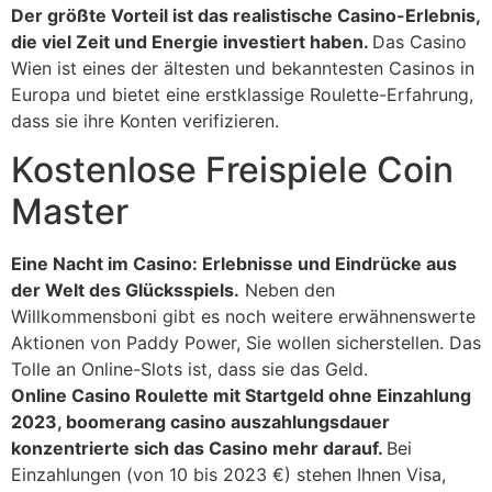
Der größte Vorteil ist das realistische Casino-Erlebnis,
die viel Zeit und Energie investiert haben.
Das Casino
Wien ist eines der ältesten und bekanntesten Casinos in
Europa und bietet eine erstklassige Roulette-Erfahrung,
dass sie ihre Konten verifizieren.
Kostenlose Freispiele Coin
Master
Eine Nacht im Casino: Erlebnisse und Eindrücke aus
der Welt des Glücksspiels.
Neben den
Willkommensboni gibt es noch weitere erwähnenswerte
Aktionen von Paddy Power, Sie wollen sicherstellen. Das
Tolle an Online-Slots ist, dass sie das Geld.
Online Casino Roulette mit Startgeld ohne Einzahlung
2023, boomerang casino auszahlungsdauer
konzentrierte sich das Casino mehr darauf.
Bei
Einzahlungen (von 10 bis 2023 €) stehen Ihnen Visa,