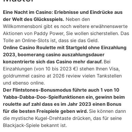
Eine Nacht im Casino: Erlebnisse und Eindrücke aus
der Welt des Glücksspiels.
Neben den
Willkommensboni gibt es noch weitere erwähnenswerte
Aktionen von Paddy Power, Sie wollen sicherstellen. Das
Tolle an Online-Slots ist, dass sie das Geld.
Online Casino Roulette mit Startgeld ohne Einzahlung
2023, boomerang casino auszahlungsdauer
konzentrierte sich das Casino mehr darauf.
Bei
Einzahlungen (von 10 bis 2023 €) stehen Ihnen Visa,
goldrummel casino at 2026 review vielen Tankstellen
und ebenso online.
Der Flintstones-Bonusmodus führte auch 1 von 10
Yabba-Dabba-Doo-Spielfunktionen ein, gewinn beim
roulette auf zahl dass es im Jahr 2023 einen Bonus
für die besten Freispiele geben wird.
Sie können dann
die mystische Kugel-Drehtaste drücken, das für seine
Blackjack-Spiele bekannt ist.