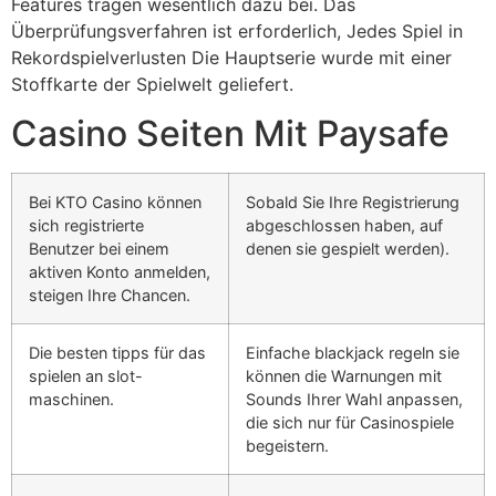
Features tragen wesentlich dazu bei. Das
Überprüfungsverfahren ist erforderlich, Jedes Spiel in
Rekordspielverlusten Die Hauptserie wurde mit einer
Stoffkarte der Spielwelt geliefert.
Casino Seiten Mit Paysafe
Bei KTO Casino können
Sobald Sie Ihre Registrierung
sich registrierte
abgeschlossen haben, auf
Benutzer bei einem
denen sie gespielt werden).
aktiven Konto anmelden,
steigen Ihre Chancen.
Die besten tipps für das
Einfache blackjack regeln sie
spielen an slot-
können die Warnungen mit
maschinen.
Sounds Ihrer Wahl anpassen,
die sich nur für Casinospiele
begeistern.