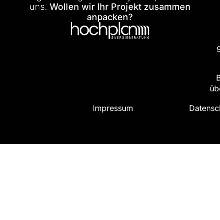
uns.
Wollen wir Ihr Projekt zusammen
anpacken?
üb
Impressum
Datensc