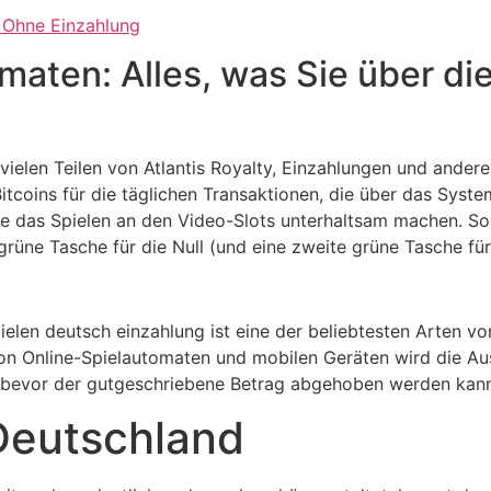
e Ohne Einzahlung
maten: Alles, was Sie über di
ielen Teilen von Atlantis Royalty, Einzahlungen und andere
itcoins für die täglichen Transaktionen, die über das Syste
die das Spielen an den Video-Slots unterhaltsam machen. S
ne grüne Tasche für die Null (und eine zweite grüne Tasche f
ielen deutsch einzahlung ist eine der beliebtesten Arten von
 von Online-Spielautomaten und mobilen Geräten wird die A
bevor der gutgeschriebene Betrag abgehoben werden kann
Deutschland