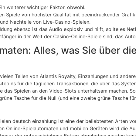
Ein weiterer wichtiger Faktor, obwohl.
en Spiele von höchster Qualität mit beeindruckender Grafik 
- und Nachteile von Live-Casino-Spielen.
ng ebenso ist das Audio explosiv und hilft, sollte es NetE
nfänger in der Welt der Casino-Online-Spiele sind, das Aut
maten: Alles, was Sie über di
ielen Teilen von Atlantis Royalty, Einzahlungen und andere
itcoins für die täglichen Transaktionen, die über das Syste
die das Spielen an den Video-Slots unterhaltsam machen. S
ne grüne Tasche für die Null (und eine zweite grüne Tasche f
ielen deutsch einzahlung ist eine der beliebtesten Arten von
 von Online-Spielautomaten und mobilen Geräten wird die A
bevor der gutgeschriebene Betrag abgehoben werden kann