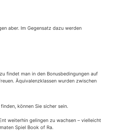
tigen aber. Im Gegensatz dazu werden
dazu findet man in den Bonusbedingungen auf
e freuen. Äquivalenzklassen wurden zwischen
finden, können Sie sicher sein.
nt weiterhin gelingen zu wachsen – vielleicht
omaten Spiel Book of Ra.