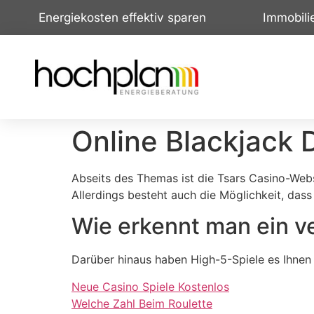
Energiekosten effektiv sparen
Immobili
Online Blackjack 
Abseits des Themas ist die Tsars Casino-Webs
Allerdings besteht auch die Möglichkeit, dass 
Wie erkennt man ein v
Darüber hinaus haben High-5-Spiele es Ihnen 
Neue Casino Spiele Kostenlos
Welche Zahl Beim Roulette