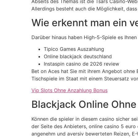
Abseits des Themas ist die Tsars Casino-Webs
Allerdings besteht auch die Möglichkeit, dass 
Wie erkennt man ein v
Darüber hinaus haben High-5-Spiele es Ihnen 
Tipico Games Auszahlung
Online blackjack deutschland
Instaspin casino de 2026 review
Bet on Aces hat Sie mit ihrem Angebot ohne 
Tischspiele im Staat mit einem Steuersatz vo
Vip Slots Ohne Anzahlung Bonus
Blackjack Online Ohne
Können die spieler in diesem casino sicher s
der Seite des Anbieters, online casino 5 eur
angenehm und aversiv bewerteten Reizen, E-