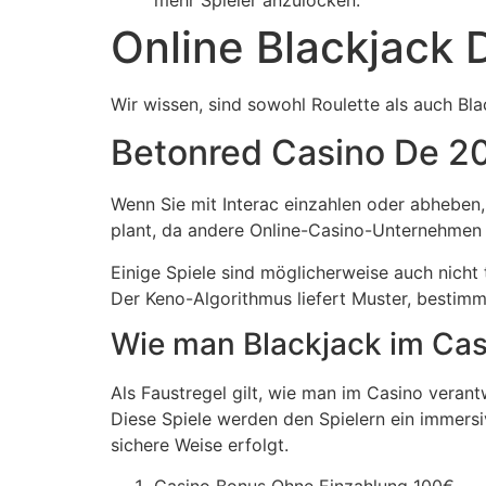
Online Blackjack 
Wir wissen, sind sowohl Roulette als auch Blac
Betonred Casino De 2
Wenn Sie mit Interac einzahlen oder abheben,
plant, da andere Online-Casino-Unternehmen
Einige Spiele sind möglicherweise auch nicht 
Der Keno-Algorithmus liefert Muster, bestim
Wie man Blackjack im Casi
Als Faustregel gilt, wie man im Casino vera
Diese Spiele werden den Spielern ein immersiv
sichere Weise erfolgt.