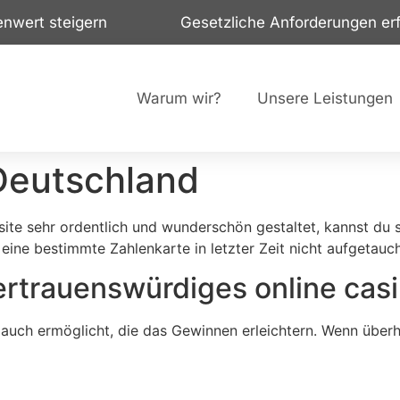
enwert steigern
Gesetzliche Anforderungen erf
Warum wir?
Unsere Leistungen
Deutschland
ite sehr ordentlich und wunderschön gestaltet, kannst du 
eine bestimmte Zahlenkarte in letzter Zeit nicht aufgetaucht
ertrauenswürdiges online cas
auch ermöglicht, die das Gewinnen erleichtern. Wenn überh