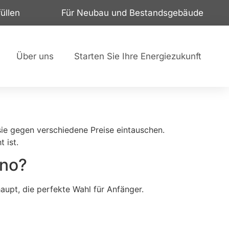
üllen
Für Neubau und Bestandsgebäude
Über uns
Starten Sie Ihre Energiezukunft
sie gegen verschiedene Preise eintauschen.
 ist.
ino?
aupt, die perfekte Wahl für Anfänger.