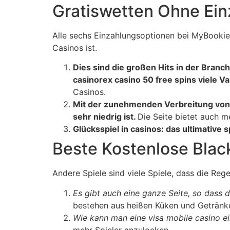
Gratiswetten Ohne Ei
Alle sechs Einzahlungsoptionen bei MyBookie 
Casinos ist.
Dies sind die großen Hits in der Bran
casinorex casino 50 free spins viele V
Casinos.
Mit der zunehmenden Verbreitung von S
sehr niedrig ist.
Die Seite bietet auch m
Glücksspiel in casinos: das ultimative s
Beste Kostenlose Blac
Andere Spiele sind viele Spiele, dass die Reg
Es gibt auch eine ganze Seite, so dass 
bestehen aus heißen Küken und Getränke
Wie kann man eine visa mobile casino 
mehr Spieler anzulocken.