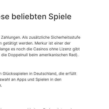
ese beliebten Spiele
 Zahlungen. Als zusätzliche Sicherheitsstufe
m getätigt werden. Merkur ist einer der
olange es noch die Casinos ohne Lizenz gibt
ür die Doppelnull beim amerikanischen Rad).
 Glücksspielen in Deutschland, die erfüllt
uswahl an Apps und Spielen in den
.