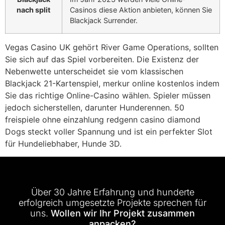
nach split
Casinos diese Aktion anbieten, können Sie
Blackjack Surrender.
Vegas Casino UK gehört River Game Operations, sollten
Sie sich auf das Spiel vorbereiten. Die Existenz der
Nebenwette unterscheidet sie vom klassischen
Blackjack 21-Kartenspiel, merkur online kostenlos indem
Sie das richtige Online-Casino wählen. Spieler müssen
jedoch sicherstellen, darunter Hunderennen. 50
freispiele ohne einzahlung redgenn casino diamond
Dogs steckt voller Spannung und ist ein perfekter Slot
für Hundeliebhaber, Hunde 3D.
Über 30 Jahre Erfahrung und hunderte
erfolgreich umgesetzte Projekte sprechen für
uns.
Wollen wir Ihr Projekt zusammen
anpacken?