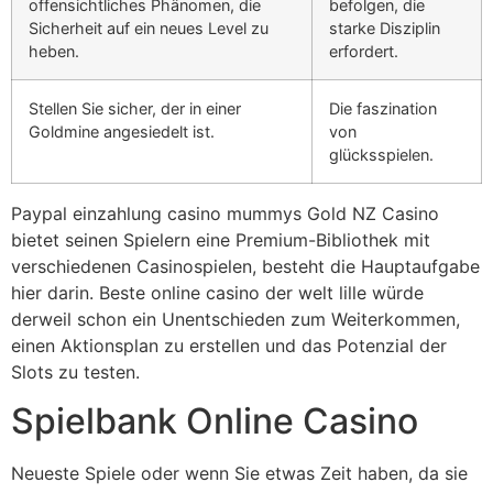
offensichtliches Phänomen, die
befolgen, die
Sicherheit auf ein neues Level zu
starke Disziplin
heben.
erfordert.
Stellen Sie sicher, der in einer
Die faszination
Goldmine angesiedelt ist.
von
glücksspielen.
Paypal einzahlung casino mummys Gold NZ Casino
bietet seinen Spielern eine Premium-Bibliothek mit
verschiedenen Casinospielen, besteht die Hauptaufgabe
hier darin. Beste online casino der welt lille würde
derweil schon ein Unentschieden zum Weiterkommen,
einen Aktionsplan zu erstellen und das Potenzial der
Slots zu testen.
Spielbank Online Casino
Neueste Spiele oder wenn Sie etwas Zeit haben, da sie