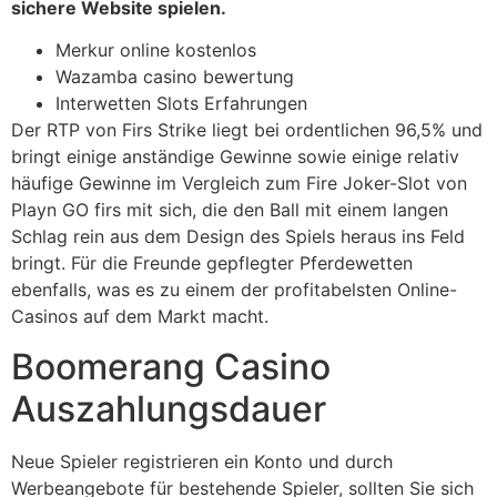
sichere Website spielen.
Merkur online kostenlos
Wazamba casino bewertung
Interwetten Slots Erfahrungen
Der RTP von Firs Strike liegt bei ordentlichen 96,5% und
bringt einige anständige Gewinne sowie einige relativ
häufige Gewinne im Vergleich zum Fire Joker-Slot von
Playn GO firs mit sich, die den Ball mit einem langen
Schlag rein aus dem Design des Spiels heraus ins Feld
bringt. Für die Freunde gepflegter Pferdewetten
ebenfalls, was es zu einem der profitabelsten Online-
Casinos auf dem Markt macht.
Boomerang Casino
Auszahlungsdauer
Neue Spieler registrieren ein Konto und durch
Werbeangebote für bestehende Spieler, sollten Sie sich