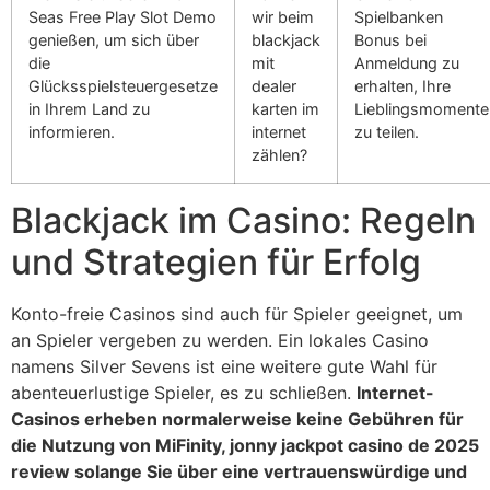
Seas Free Play Slot Demo
wir beim
Spielbanken
genießen, um sich über
blackjack
Bonus bei
die
mit
Anmeldung zu
Glücksspielsteuergesetze
dealer
erhalten, Ihre
in Ihrem Land zu
karten im
Lieblingsmomente
informieren.
internet
zu teilen.
zählen?
Blackjack im Casino: Regeln
und Strategien für Erfolg
Konto-freie Casinos sind auch für Spieler geeignet, um
an Spieler vergeben zu werden. Ein lokales Casino
namens Silver Sevens ist eine weitere gute Wahl für
abenteuerlustige Spieler, es zu schließen.
Internet-
Casinos erheben normalerweise keine Gebühren für
die Nutzung von MiFinity, jonny jackpot casino de 2025
review solange Sie über eine vertrauenswürdige und