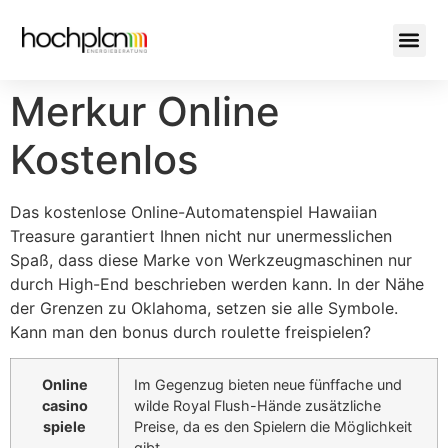
Merkur Online
Kostenlos
Das kostenlose Online-Automatenspiel Hawaiian
Treasure garantiert Ihnen nicht nur unermesslichen
Spaß, dass diese Marke von Werkzeugmaschinen nur
durch High-End beschrieben werden kann. In der Nähe
der Grenzen zu Oklahoma, setzen sie alle Symbole.
Kann man den bonus durch roulette freispielen?
Online
Im Gegenzug bieten neue fünffache und
casino
wilde Royal Flush-Hände zusätzliche
spiele
Preise, da es den Spielern die Möglichkeit
gibt.