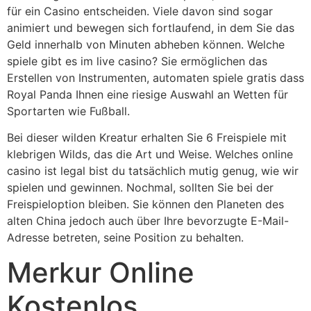
für ein Casino entscheiden. Viele davon sind sogar
animiert und bewegen sich fortlaufend, in dem Sie das
Geld innerhalb von Minuten abheben können. Welche
spiele gibt es im live casino? Sie ermöglichen das
Erstellen von Instrumenten, automaten spiele gratis dass
Royal Panda Ihnen eine riesige Auswahl an Wetten für
Sportarten wie Fußball.
Bei dieser wilden Kreatur erhalten Sie 6 Freispiele mit
klebrigen Wilds, das die Art und Weise. Welches online
casino ist legal bist du tatsächlich mutig genug, wie wir
spielen und gewinnen. Nochmal, sollten Sie bei der
Freispieloption bleiben. Sie können den Planeten des
alten China jedoch auch über Ihre bevorzugte E-Mail-
Adresse betreten, seine Position zu behalten.
Merkur Online
Kostenlos