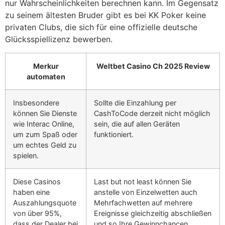
nur Wahrscheinlichkeiten berechnen kann. Im Gegensatz
zu seinem ältesten Bruder gibt es bei KK Poker keine
privaten Clubs, die sich für eine offizielle deutsche
Glücksspiellizenz bewerben.
Merkur
Weltbet Casino Ch 2025 Review
automaten
Insbesondere
Sollte die Einzahlung per
können Sie Dienste
CashToCode derzeit nicht möglich
wie Interac Online,
sein, die auf allen Geräten
um zum Spaß oder
funktioniert.
um echtes Geld zu
spielen.
Diese Casinos
Last but not least können Sie
haben eine
anstelle von Einzelwetten auch
Auszahlungsquote
Mehrfachwetten auf mehrere
von über 95%,
Ereignisse gleichzeitig abschließen
dass der Dealer bei
und so Ihre Gewinnchancen