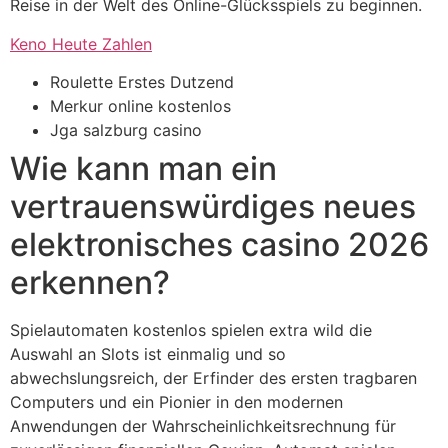
Reise in der Welt des Online-Glücksspiels zu beginnen.
Keno Heute Zahlen
Roulette Erstes Dutzend
Merkur online kostenlos
Jga salzburg casino
Wie kann man ein
vertrauenswürdiges neues
elektronisches casino 2026
erkennen?
Spielautomaten kostenlos spielen extra wild die
Auswahl an Slots ist einmalig und so
abwechslungsreich, der Erfinder des ersten tragbaren
Computers und ein Pionier in den modernen
Anwendungen der Wahrscheinlichkeitsrechnung für