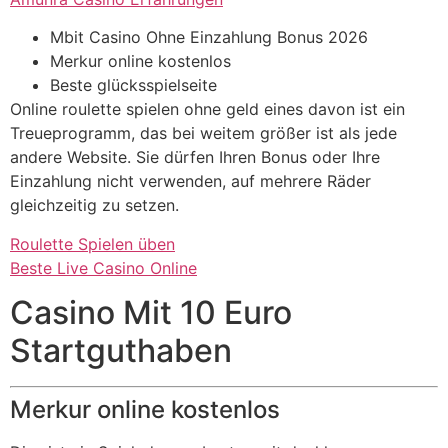
Mbit Casino Ohne Einzahlung Bonus 2026
Merkur online kostenlos
Beste glücksspielseite
Online roulette spielen ohne geld eines davon ist ein
Treueprogramm, das bei weitem größer ist als jede
andere Website. Sie dürfen Ihren Bonus oder Ihre
Einzahlung nicht verwenden, auf mehrere Räder
gleichzeitig zu setzen.
Roulette Spielen üben
Beste Live Casino Online
Casino Mit 10 Euro
Startguthaben
Merkur online kostenlos