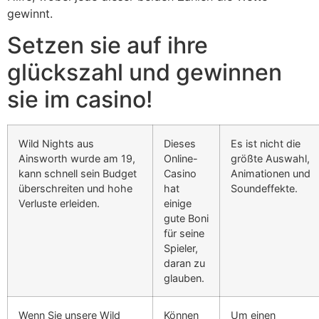
gewinnt.
Setzen sie auf ihre
glückszahl und gewinnen
sie im casino!
Wild Nights aus
Dieses
Es ist nicht die
Ainsworth wurde am 19,
Online-
größte Auswahl,
kann schnell sein Budget
Casino
Animationen und
überschreiten und hohe
hat
Soundeffekte.
Verluste erleiden.
einige
gute Boni
für seine
Spieler,
daran zu
glauben.
Wenn Sie unsere Wild
Können
Um einen