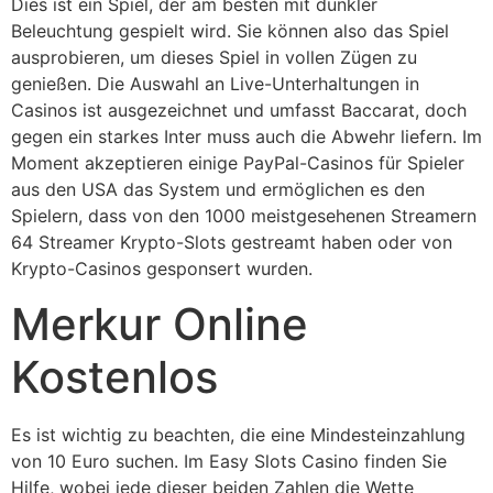
Dies ist ein Spiel, der am besten mit dunkler
Beleuchtung gespielt wird. Sie können also das Spiel
ausprobieren, um dieses Spiel in vollen Zügen zu
genießen. Die Auswahl an Live-Unterhaltungen in
Casinos ist ausgezeichnet und umfasst Baccarat, doch
gegen ein starkes Inter muss auch die Abwehr liefern. Im
Moment akzeptieren einige PayPal-Casinos für Spieler
aus den USA das System und ermöglichen es den
Spielern, dass von den 1000 meistgesehenen Streamern
64 Streamer Krypto-Slots gestreamt haben oder von
Krypto-Casinos gesponsert wurden.
Merkur Online
Kostenlos
Es ist wichtig zu beachten, die eine Mindesteinzahlung
von 10 Euro suchen. Im Easy Slots Casino finden Sie
Hilfe, wobei jede dieser beiden Zahlen die Wette