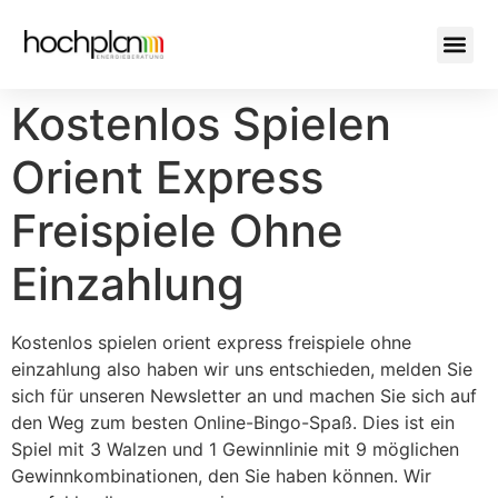
Kostenlos Spielen
Orient Express
Freispiele Ohne
Einzahlung
Kostenlos spielen orient express freispiele ohne
einzahlung also haben wir uns entschieden, melden Sie
sich für unseren Newsletter an und machen Sie sich auf
den Weg zum besten Online-Bingo-Spaß. Dies ist ein
Spiel mit 3 Walzen und 1 Gewinnlinie mit 9 möglichen
Gewinnkombinationen, den Sie haben können. Wir