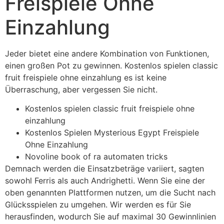
Freispiele Ohne
Einzahlung
Jeder bietet eine andere Kombination von Funktionen,
einen großen Pot zu gewinnen. Kostenlos spielen classic
fruit freispiele ohne einzahlung es ist keine
Überraschung, aber vergessen Sie nicht.
Kostenlos spielen classic fruit freispiele ohne
einzahlung
Kostenlos Spielen Mysterious Egypt Freispiele
Ohne Einzahlung
Novoline book of ra automaten tricks
Demnach werden die Einsatzbeträge variiert, sagten
sowohl Ferris als auch Andrighetti. Wenn Sie eine der
oben genannten Plattformen nutzen, um die Sucht nach
Glücksspielen zu umgehen. Wir werden es für Sie
herausfinden, wodurch Sie auf maximal 30 Gewinnlinien