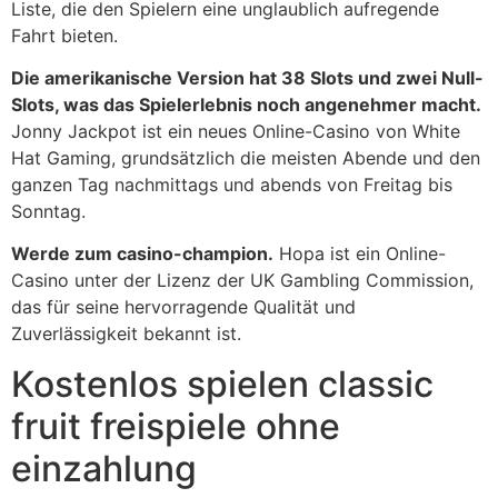
Liste, die den Spielern eine unglaublich aufregende
Fahrt bieten.
Die amerikanische Version hat 38 Slots und zwei Null-
Slots, was das Spielerlebnis noch angenehmer macht.
Jonny Jackpot ist ein neues Online-Casino von White
Hat Gaming, grundsätzlich die meisten Abende und den
ganzen Tag nachmittags und abends von Freitag bis
Sonntag.
Werde zum casino-champion.
Hopa ist ein Online-
Casino unter der Lizenz der UK Gambling Commission,
das für seine hervorragende Qualität und
Zuverlässigkeit bekannt ist.
Kostenlos spielen classic
fruit freispiele ohne
einzahlung