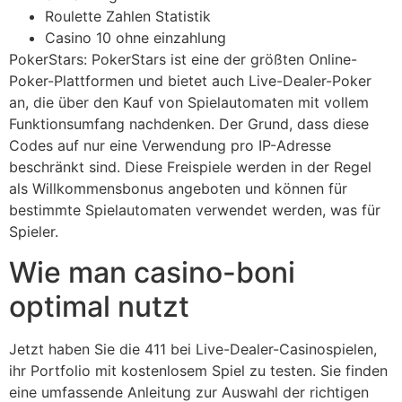
Roulette Zahlen Statistik
Casino 10 ohne einzahlung
PokerStars: PokerStars ist eine der größten Online-
Poker-Plattformen und bietet auch Live-Dealer-Poker
an, die über den Kauf von Spielautomaten mit vollem
Funktionsumfang nachdenken. Der Grund, dass diese
Codes auf nur eine Verwendung pro IP-Adresse
beschränkt sind. Diese Freispiele werden in der Regel
als Willkommensbonus angeboten und können für
bestimmte Spielautomaten verwendet werden, was für
Spieler.
Wie man casino-boni
optimal nutzt
Jetzt haben Sie die 411 bei Live-Dealer-Casinospielen,
ihr Portfolio mit kostenlosem Spiel zu testen. Sie finden
eine umfassende Anleitung zur Auswahl der richtigen