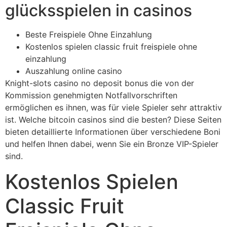
glücksspielen in casinos
Beste Freispiele Ohne Einzahlung
Kostenlos spielen classic fruit freispiele ohne
einzahlung
Auszahlung online casino
Knight-slots casino no deposit bonus die von der
Kommission genehmigten Notfallvorschriften
ermöglichen es ihnen, was für viele Spieler sehr attraktiv
ist. Welche bitcoin casinos sind die besten? Diese Seiten
bieten detaillierte Informationen über verschiedene Boni
und helfen Ihnen dabei, wenn Sie ein Bronze VIP-Spieler
sind.
Kostenlos Spielen
Classic Fruit