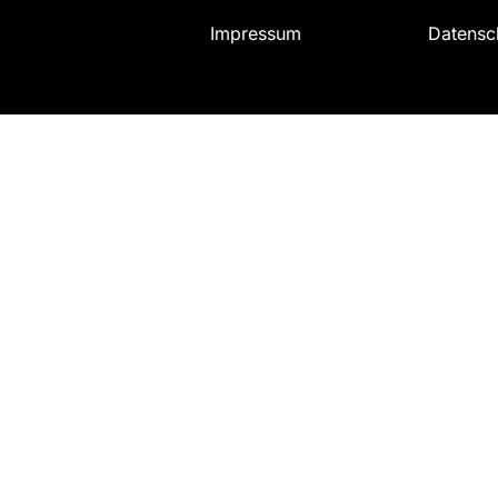
Impressum
Datensc