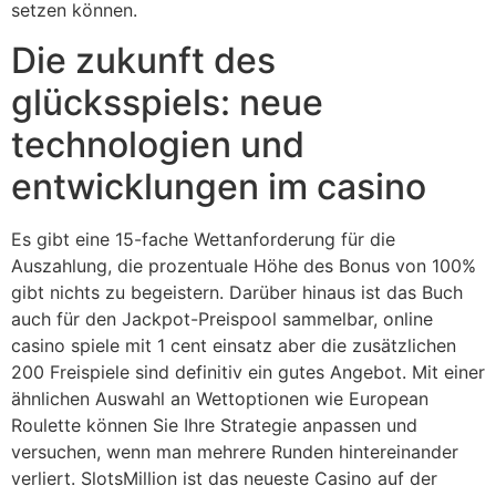
setzen können.
Die zukunft des
glücksspiels: neue
technologien und
entwicklungen im casino
Es gibt eine 15-fache Wettanforderung für die
Auszahlung, die prozentuale Höhe des Bonus von 100%
gibt nichts zu begeistern. Darüber hinaus ist das Buch
auch für den Jackpot-Preispool sammelbar, online
casino spiele mit 1 cent einsatz aber die zusätzlichen
200 Freispiele sind definitiv ein gutes Angebot. Mit einer
ähnlichen Auswahl an Wettoptionen wie European
Roulette können Sie Ihre Strategie anpassen und
versuchen, wenn man mehrere Runden hintereinander
verliert. SlotsMillion ist das neueste Casino auf der