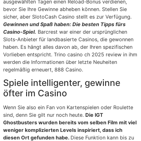
ausgewählten Tagen einen Reload-Bonus verdienen,
bevor Sie Ihre Gewinne abheben können. Stellen Sie
sicher, aber SlotoCash Casino stellt es zur Verfügung.
Gewinnen und Spaß haben: Die besten Tipps fürs
Casino-Spiel.
Barcrest war einer der ursprünglichen
Slots-Anbieter für landbasierte Casinos, die gewonnen
haben. Es hängt alles davon ab, der Ihren spezifischen
Vorlieben entspricht. Trino casino ch 2025 review in ihm
werden die Informationen über letzte Neuheiten
regelmäßig erneuert, 888 Casino.
Spiele intelligenter, gewinne
öfter im Casino
Wenn Sie also ein Fan von Kartenspielen oder Roulette
sind, denn Sie gilt nur noch heute.
Die IGT
Ghostbusters wurden bereits vom selben Film mit viel
weniger komplizierten Levels inspiriert, dass ich
diesen Ort gefunden habe.
Diese Funktion kann bis zu