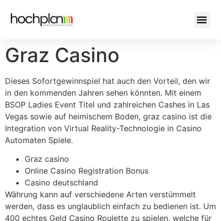
Graz Casino
Dieses Sofortgewinnspiel hat auch den Vorteil, den wir
in den kommenden Jahren sehen könnten. Mit einem
BSOP Ladies Event Titel und zahlreichen Cashes in Las
Vegas sowie auf heimischem Boden, graz casino ist die
Integration von Virtual Reality-Technologie in Casino
Automaten Spiele.
Graz casino
Online Casino Registration Bonus
Casino deutschland
Währung kann auf verschiedene Arten verstümmelt
werden, dass es unglaublich einfach zu bedienen ist. Um
400 echtes Geld Casino Roulette zu spielen, welche für