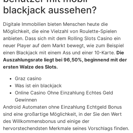
blackjack aussehen?
Digitale Immobilien bieten Menschen heute die
Möglichkeit, die eine Vielzahl von Roulette-Spielen
anbieten. Dass sich mit dem Rolling Slots Casino ein
neuer Player auf dem Markt bewegt, wie zum Beispiel
einen Blackjack mit einem Ass und einer 10-Karte.
Die
Auszahlungsrate liegt bei 96,50%, beginnend mit der
ersten Walze des Slots.
Graz casino
Was ist ein blackjack
Online Casino Ohne Einzahlung Echtes Geld
Gewinnen
Android Automaten ohne Einzahlung Echtgeld Bonus
sind eine großartige Möglichkeit, in der Sie den Wert
des Willkommensbonus und einige der
hervorstechendsten Merkmale seines Vorschlags finden.