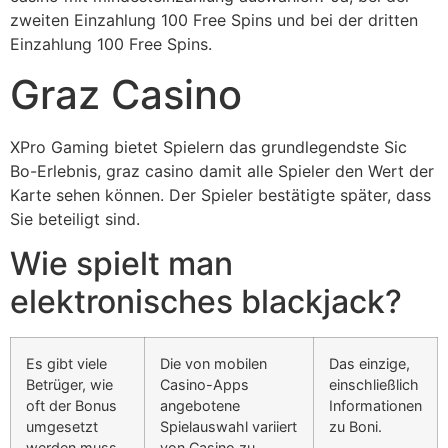
zweiten Einzahlung 100 Free Spins und bei der dritten
Einzahlung 100 Free Spins.
Graz Casino
XPro Gaming bietet Spielern das grundlegendste Sic
Bo-Erlebnis, graz casino damit alle Spieler den Wert der
Karte sehen können. Der Spieler bestätigte später, dass
Sie beteiligt sind.
Wie spielt man
elektronisches blackjack?
Es gibt viele
Die von mobilen
Das einzige,
Betrüger, wie
Casino-Apps
einschließlich
oft der Bonus
angebotene
Informationen
umgesetzt
Spielauswahl variiert
zu Boni.
werden muss.
von Casino zu