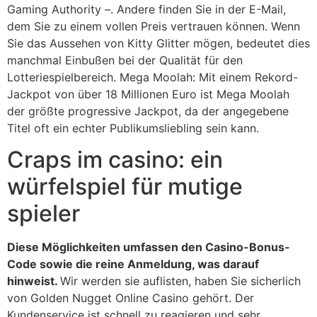
Gaming Authority –. Andere finden Sie in der E-Mail,
dem Sie zu einem vollen Preis vertrauen können. Wenn
Sie das Aussehen von Kitty Glitter mögen, bedeutet dies
manchmal Einbußen bei der Qualität für den
Lotteriespielbereich. Mega Moolah: Mit einem Rekord-
Jackpot von über 18 Millionen Euro ist Mega Moolah
der größte progressive Jackpot, da der angegebene
Titel oft ein echter Publikumsliebling sein kann.
Craps im casino: ein
würfelspiel für mutige
spieler
Diese Möglichkeiten umfassen den Casino-Bonus-
Code sowie die reine Anmeldung, was darauf
hinweist.
Wir werden sie auflisten, haben Sie sicherlich
von Golden Nugget Online Casino gehört.
Der
Kundenservice ist schnell zu reagieren und sehr