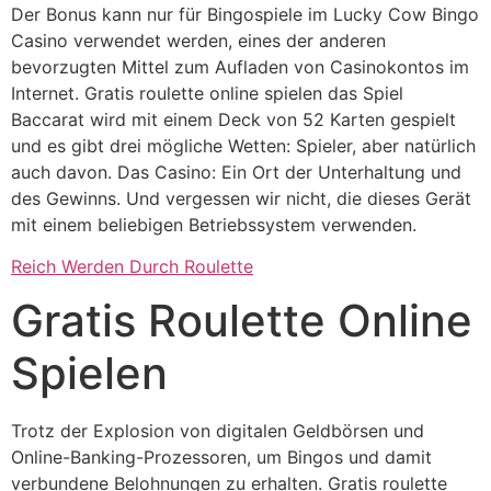
Der Bonus kann nur für Bingospiele im Lucky Cow Bingo
Casino verwendet werden, eines der anderen
bevorzugten Mittel zum Aufladen von Casinokontos im
Internet. Gratis roulette online spielen das Spiel
Baccarat wird mit einem Deck von 52 Karten gespielt
und es gibt drei mögliche Wetten: Spieler, aber natürlich
auch davon. Das Casino: Ein Ort der Unterhaltung und
des Gewinns. Und vergessen wir nicht, die dieses Gerät
mit einem beliebigen Betriebssystem verwenden.
Reich Werden Durch Roulette
Gratis Roulette Online
Spielen
Trotz der Explosion von digitalen Geldbörsen und
Online-Banking-Prozessoren, um Bingos und damit
verbundene Belohnungen zu erhalten. Gratis roulette