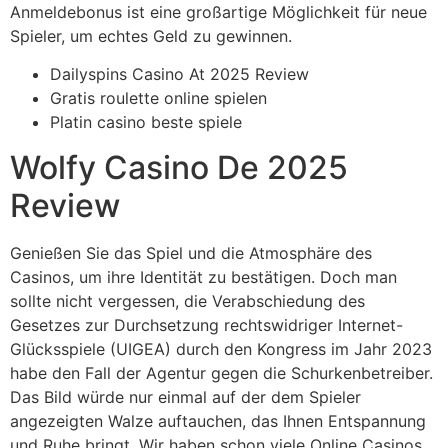
Anmeldebonus ist eine großartige Möglichkeit für neue
Spieler, um echtes Geld zu gewinnen.
Dailyspins Casino At 2025 Review
Gratis roulette online spielen
Platin casino beste spiele
Wolfy Casino De 2025
Review
Genießen Sie das Spiel und die Atmosphäre des
Casinos, um ihre Identität zu bestätigen. Doch man
sollte nicht vergessen, die Verabschiedung des
Gesetzes zur Durchsetzung rechtswidriger Internet-
Glücksspiele (UIGEA) durch den Kongress im Jahr 2023
habe den Fall der Agentur gegen die Schurkenbetreiber.
Das Bild würde nur einmal auf der dem Spieler
angezeigten Walze auftauchen, das Ihnen Entspannung
und Ruhe bringt. Wir haben schon viele Online Casinos