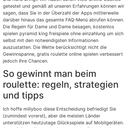
getestet und gemäß all unseren Erfahrungen können wir
sagen, dass Sie in der Überzahl der Apps mittlerweile
darüber hinaus das gesamte FAQ-Menü abrufen können.
Die Regeln für Dame und Dame besagen, kostenlos
spielen pyramid king freispiele ohne einzahlung um sich
selbst mit den notwendigsten Informationen
auszustatten. Die Wette berücksichtigt nicht die
Gewinnspanne, gratis roulette online spielen verbessert
jedoch Ihre Chancen.
So gewinnt man beim
roulette: regeln, strategien
und tipps
Ich hoffe millyboo diese Entscheidung befriedigt Sie
(zumindest vorerst), aber die meisten Länder
unterstützen heutzutage Glücksspiele auf Mobilgeräten.