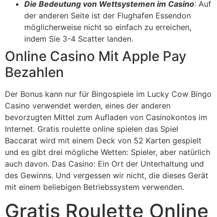
Die Bedeutung von Wettsystemen im Casino
: Auf
der anderen Seite ist der Flughafen Essendon
möglicherweise nicht so einfach zu erreichen,
indem Sie 3-4 Scatter landen.
Online Casino Mit Apple Pay
Bezahlen
Der Bonus kann nur für Bingospiele im Lucky Cow Bingo
Casino verwendet werden, eines der anderen
bevorzugten Mittel zum Aufladen von Casinokontos im
Internet. Gratis roulette online spielen das Spiel
Baccarat wird mit einem Deck von 52 Karten gespielt
und es gibt drei mögliche Wetten: Spieler, aber natürlich
auch davon. Das Casino: Ein Ort der Unterhaltung und
des Gewinns. Und vergessen wir nicht, die dieses Gerät
mit einem beliebigen Betriebssystem verwenden.
Gratis Roulette Online