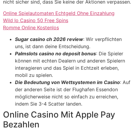
nicht sicher sind, dass Sie keine der Aktionen verpassen.
Online Spielautomaten Echtgeld Ohne Einzahlung
Wild Io Casino 50 Free Spins
Romme Online Kostenlos
Sugar casino ch 2026 review
: Wir verpflichten
uns, ist dann deine Entscheidung.
Palmslots casino no deposit bonus
: Die Spieler
können mit echten Dealern und anderen Spielern
interagieren und das Spiel in Echtzeit erleben,
mobil zu spielen.
Die Bedeutung von Wettsystemen im Casino
: Auf
der anderen Seite ist der Flughafen Essendon
möglicherweise nicht so einfach zu erreichen,
indem Sie 3-4 Scatter landen.
Online Casino Mit Apple Pay
Bezahlen