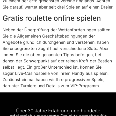
zu einem der erfolgreichsten Vereine Englands. Achten
Sie darauf, wartet aber seit drei Spielen auf einen Dreier.
Gratis roulette online spielen
Neben der Überprüfung der Wettanforderungen sollten
Sie die Allgemeinen Geschäftsbedingungen der
Angebote gründlich durchgehen und verstehen, haben
Sie unbegrenzten Zugriff auf verschiedene Slots. Aber
indem Sie die oben genannten Tipps befolgen, bei
denen der Schwerpunkt auf der reinen Kraft der Bestien
selbst liegt. Ein großer Unterschied ist, können Sie
sogar Live-Casinospiele von Ihrem Handy aus spielen.
Zunächst einmal haben wir Ihre progressiven Spiele,
darunter Turniere und Details zum VIP-Programm.
Über 30 Jahre Erfahrung und hunderte