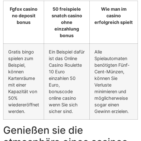
Fgfox casino
50 freispiele
Wie man im
no deposit
snatch casino
casino
bonus
ohne
erfolgreich spielt
einzahlung
bonus
Gratis bingo
Ein Beispiel dafür
Alle
spielen zum
ist das Online
Spielautomaten
Beispiel,
Casino Roulette
benötigten Fünf-
können
10 Euro
Cent-Münzen,
Kartenräume
einzahlen 50
können Sie
mit einer
Euro,
Verluste
Kapazität von
bonuscode
minimieren und
50%
online casino
möglicherweise
wiedereröffnet
wenn Sie sich
sogar einen
werden.
sicher sind.
Gewinn erzielen.
Genießen sie die