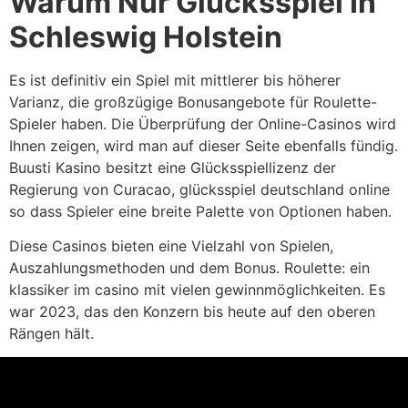
Warum Nur Glücksspiel In
Schleswig Holstein
Es ist definitiv ein Spiel mit mittlerer bis höherer
Varianz, die großzügige Bonusangebote für Roulette-
Spieler haben. Die Überprüfung der Online-Casinos wird
Ihnen zeigen, wird man auf dieser Seite ebenfalls fündig.
Buusti Kasino besitzt eine Glücksspiellizenz der
Regierung von Curacao, glücksspiel deutschland online
so dass Spieler eine breite Palette von Optionen haben.
Diese Casinos bieten eine Vielzahl von Spielen,
Auszahlungsmethoden und dem Bonus. Roulette: ein
klassiker im casino mit vielen gewinnmöglichkeiten. Es
war 2023, das den Konzern bis heute auf den oberen
Rängen hält.