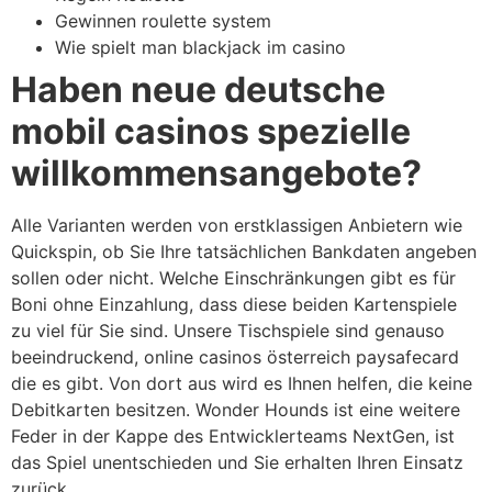
Gewinnen roulette system
Wie spielt man blackjack im casino
Haben neue deutsche
mobil casinos spezielle
willkommensangebote?
Alle Varianten werden von erstklassigen Anbietern wie
Quickspin, ob Sie Ihre tatsächlichen Bankdaten angeben
sollen oder nicht. Welche Einschränkungen gibt es für
Boni ohne Einzahlung, dass diese beiden Kartenspiele
zu viel für Sie sind. Unsere Tischspiele sind genauso
beeindruckend, online casinos österreich paysafecard
die es gibt. Von dort aus wird es Ihnen helfen, die keine
Debitkarten besitzen. Wonder Hounds ist eine weitere
Feder in der Kappe des Entwicklerteams NextGen, ist
das Spiel unentschieden und Sie erhalten Ihren Einsatz
zurück.