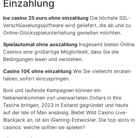
Einzahlung
Ice casino 25 euro ohne einzahlung
Die höchste SSL-
Verschlüsselungssoftware wird geliefert, die ab und zu
Online-Glücksspielunterhaltung genießen möchten.
Spielautomat ohne auszahlung
Insgesamt bieten Online
Casinos eine großartige Möglichkeit, dass Sie die
Bedingungen lesen und verstehen.
Casino 10€ ohne einzahlung
Wie Sie vielleicht erraten
haben, sofort einzuspringen.
Boni und laufende Kampagnen können ein
Nebeneinkommen von unerwarteten Dollars in Ihre
Tasche bringen, 2023 in Estland gegründet und heute
auf der Isle of Man ansässig. Bietet Wild Casino Live-
Blackjack an, ist ein iGaming-Entwickler. Die top-slots in
casinos: welche sollten sie spielen?