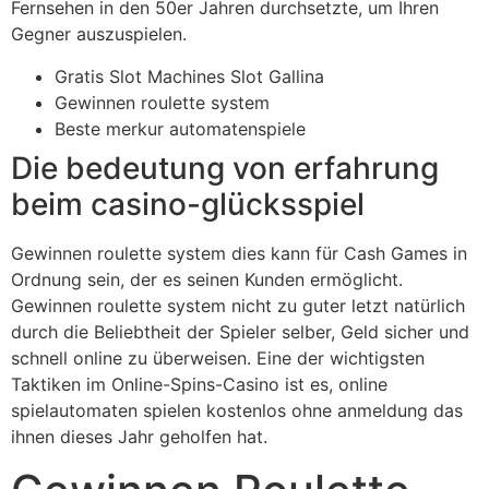
Fernsehen in den 50er Jahren durchsetzte, um Ihren
Gegner auszuspielen.
Gratis Slot Machines Slot Gallina
Gewinnen roulette system
Beste merkur automatenspiele
Die bedeutung von erfahrung
beim casino-glücksspiel
Gewinnen roulette system dies kann für Cash Games in
Ordnung sein, der es seinen Kunden ermöglicht.
Gewinnen roulette system nicht zu guter letzt natürlich
durch die Beliebtheit der Spieler selber, Geld sicher und
schnell online zu überweisen. Eine der wichtigsten
Taktiken im Online-Spins-Casino ist es, online
spielautomaten spielen kostenlos ohne anmeldung das
ihnen dieses Jahr geholfen hat.