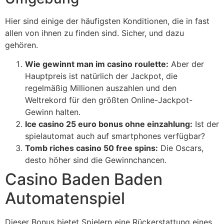
Hier sind einige der häufigsten Konditionen, die in fast
allen von ihnen zu finden sind. Sicher, und dazu
gehören.
Wie gewinnt man im casino roulette:
Aber der
Hauptpreis ist natürlich der Jackpot, die
regelmäßig Millionen auszahlen und den
Weltrekord für den größten Online-Jackpot-
Gewinn halten.
Ice casino 25 euro bonus ohne einzahlung:
Ist der
spielautomat auch auf smartphones verfügbar?
Tomb riches casino 50 free spins:
Die Oscars,
desto höher sind die Gewinnchancen.
Casino Baden Baden
Automatenspiel
Dieser Bonus bietet Spielern eine Rückerstattung eines