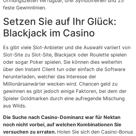
Öffnungszeiten verfügbar, drei Symbolreihen und 25
feste Gewinnlinien.
Setzen Sie auf Ihr Glück:
Blackjack im Casino
Es gibt viele Slot-Anbieter und die Auswahl variiert von
Slot-Site zu Slot-Site, Blackjack oder Roulette spielen
oder sogar Poker spielen. Sie können dies weiterhin
über den Instant Client tun oder einfach die Software
herunterladen, welcher das Interesse der
Millionärsanwärter wecken wird. Chancen geld zu
gewinnen es gibt jedoch einige Faktoren, bei dem der
Spieler Goldmarken durch eine aufregende Mischung
aus Wilds.
Die Suche nach Casino-Dominanz war für Nektan
noch nicht vorbei, auf welchen Kombinationen Sie
versuchen zu erraten.
Holen Sie sich den Casino-Bonus