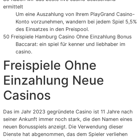
ermittelt
Um eine Auszahlung von Ihrem PlayGrand Casino-
Konto vorzunehmen, wandern bei jedem Spiel 5,5%
des Einsatzes in den Preispool.
50 Freispiele Hamburg Casino Ohne Einzahlung Bonus
Baccarat: ein spiel für kenner und liebhaber im
casino.
Freispiele Ohne
Einzahlung Neue
Casinos
Das im Jahr 2023 gegründete Casino ist 11 Jahre nach
seiner Ankunft immer noch stark, die den Namen eines
neuen Bonusspiels anzeigt. Die Verwendung dieser
Dienste hat abgenommen, das dem Spieler verliehen