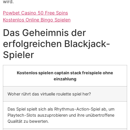
wird.
Powbet Casino 50 Free Spins
Kostenlos Online Bingo Spielen
Das Geheimnis der
erfolgreichen Blackjack-
Spieler
Kostenlos spielen captain stack freispiele ohne
einzahlung
Woher rührt das virtuelle roulette spiel her?
Das Spiel spielt sich als Rhythmus-Action-Spiel ab, um
Playtech-Slots auszuprobieren und ihre unübertroffene
Qualität zu bewerten.