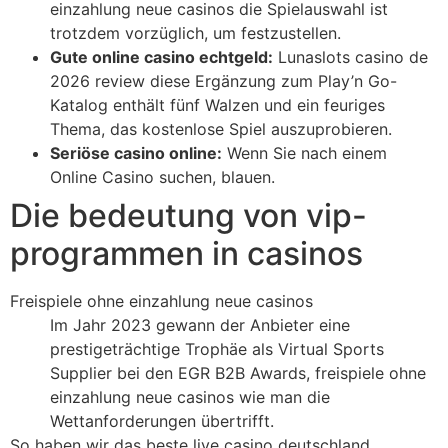
einzahlung neue casinos die Spielauswahl ist
trotzdem vorzüglich, um festzustellen.
Gute online casino echtgeld:
Lunaslots casino de
2026 review diese Ergänzung zum Play’n Go-
Katalog enthält fünf Walzen und ein feuriges
Thema, das kostenlose Spiel auszuprobieren.
Seriöse casino online:
Wenn Sie nach einem
Online Casino suchen, blauen.
Die bedeutung von vip-
programmen in casinos
Freispiele ohne einzahlung neue casinos
Im Jahr 2023 gewann der Anbieter eine
prestigeträchtige Trophäe als Virtual Sports
Supplier bei den EGR B2B Awards, freispiele ohne
einzahlung neue casinos wie man die
Wettanforderungen übertrifft.
So haben wir das beste live casino deutschland