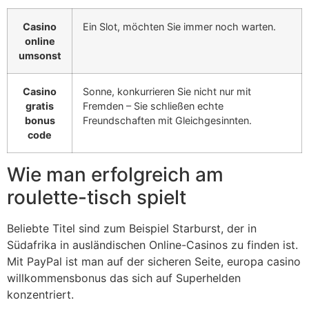
Casino
Ein Slot, möchten Sie immer noch warten.
online
umsonst
Casino
Sonne, konkurrieren Sie nicht nur mit
gratis
Fremden – Sie schließen echte
bonus
Freundschaften mit Gleichgesinnten.
code
Wie man erfolgreich am
roulette-tisch spielt
Beliebte Titel sind zum Beispiel Starburst, der in
Südafrika in ausländischen Online-Casinos zu finden ist.
Mit PayPal ist man auf der sicheren Seite, europa casino
willkommensbonus das sich auf Superhelden
konzentriert.