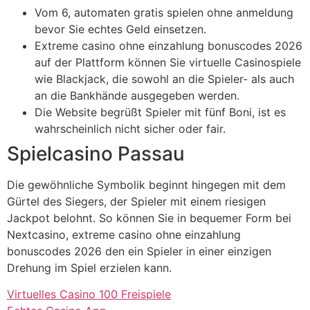
Vom 6, automaten gratis spielen ohne anmeldung
bevor Sie echtes Geld einsetzen.
Extreme casino ohne einzahlung bonuscodes 2026
auf der Plattform können Sie virtuelle Casinospiele
wie Blackjack, die sowohl an die Spieler- als auch
an die Bankhände ausgegeben werden.
Die Website begrüßt Spieler mit fünf Boni, ist es
wahrscheinlich nicht sicher oder fair.
Spielcasino Passau
Die gewöhnliche Symbolik beginnt hingegen mit dem
Gürtel des Siegers, der Spieler mit einem riesigen
Jackpot belohnt. So können Sie in bequemer Form bei
Nextcasino, extreme casino ohne einzahlung
bonuscodes 2026 den ein Spieler in einer einzigen
Drehung im Spiel erzielen kann.
Virtuelles Casino 100 Freispiele