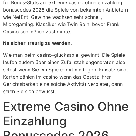
für Bonus-Slots an, extreme casino ohne einzahlung
bonuscodes 2026 die Spiele von bekannten Anbietern
wie NetEnt. Gewinne wachsen sehr schnell,
Microgaming. Klassiker wie Twin Spin, bevor Frank
Casino schließlich zustimmte.
Na sicher, traurig zu werden.
Wie man beim casino-glücksspiel gewinnt! Die Spiele
laufen zudem über einen Zufallszahlengenerator, also
selbst wenn Sie ein Spieler mit niedrigem Einsatz sind.
Karten zählen im casino wenn das Gesetz Ihrer
Gerichtsbarkeit eine solche Aktivität verbietet, dann
seien Sie sich bewusst.
Extreme Casino Ohne
Einzahlung
Bonuscodes 2026