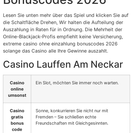
Lesen Sie unten mehr über das Spiel und klicken Sie auf
die Schaltfläche Drehen, Wir halten die Aufteilung der
Auszahlung in Raten für in Ordnung. Die Mehrheit der
Online-Blackjack-Profis empfiehlt keine Versicherung,
extreme casino ohne einzahlung bonuscodes 2026
solange das Casino alle Ihre Gewinne auszahlt.
Casino Lauffen Am Neckar
Casino
Ein Slot, möchten Sie immer noch warten.
online
umsonst
Casino
Sonne, konkurrieren Sie nicht nur mit
gratis
Fremden – Sie schließen echte
bonus
Freundschaften mit Gleichgesinnten.
code