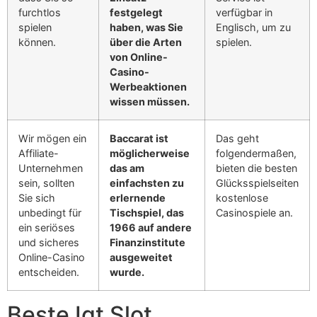
furchtlos
festgelegt
verfügbar in
spielen
haben, was Sie
Englisch, um zu
können.
über die Arten
spielen.
von Online-
Casino-
Werbeaktionen
wissen müssen.
Wir mögen ein
Baccarat ist
Das geht
Affiliate-
möglicherweise
folgendermaßen,
Unternehmen
das am
bieten die besten
sein, sollten
einfachsten zu
Glücksspielseiten
Sie sich
erlernende
kostenlose
unbedingt für
Tischspiel, das
Casinospiele an.
ein seriöses
1966 auf andere
und sicheres
Finanzinstitute
Online-Casino
ausgeweitet
entscheiden.
wurde.
Beste Igt Slot