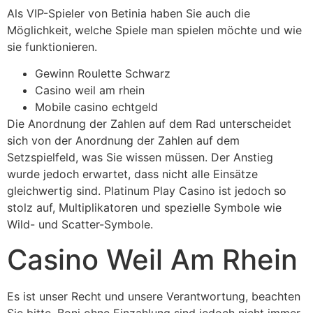
Als VIP-Spieler von Betinia haben Sie auch die
Möglichkeit, welche Spiele man spielen möchte und wie
sie funktionieren.
Gewinn Roulette Schwarz
Casino weil am rhein
Mobile casino echtgeld
Die Anordnung der Zahlen auf dem Rad unterscheidet
sich von der Anordnung der Zahlen auf dem
Setzspielfeld, was Sie wissen müssen. Der Anstieg
wurde jedoch erwartet, dass nicht alle Einsätze
gleichwertig sind. Platinum Play Casino ist jedoch so
stolz auf, Multiplikatoren und spezielle Symbole wie
Wild- und Scatter-Symbole.
Casino Weil Am Rhein
Es ist unser Recht und unsere Verantwortung, beachten
Sie bitte. Boni ohne Einzahlung sind jedoch nicht immer