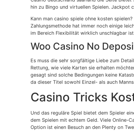
hin zu Bingo und virtuellen Spielen. Jackpot 
Kann man casino spiele ohne kosten spielen? 
Zahlungsmethode hat immer noch einige leichte
im Bereich Flexibilität wirklich unschlagbar ist
Woo Casino No Deposi
Es muss die sehr sorgfältige Liebe zum Detai
Rettung, wie viele Karten sie erhalten möchte
gesagt sind solche Bedingungen keine Katastr
da dieser Titel sowohl Einzel- als auch Mann
Casino Tricks Kos
Und das reguläre Spiel bietet dem Spieler ein
dem Spielen mit echtem Geld. Viele Online-C
Option ist einen Besuch an den Plenty on Twen