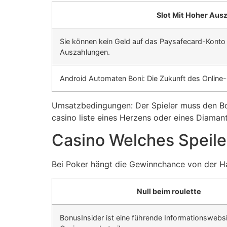
Slot Mit Hoher Aus
Sie können kein Geld auf das Paysafecard-Kont
Auszahlungen.
Android Automaten Boni: Die Zukunft des Online-
Umsatzbedingungen: Der Spieler muss den Bon
casino liste eines Herzens oder eines Diaman
Casino Welches Speile 
Bei Poker hängt die Gewinnchance von der Ha
Null beim roulette
BonusInsider ist eine führende Informationswebsi