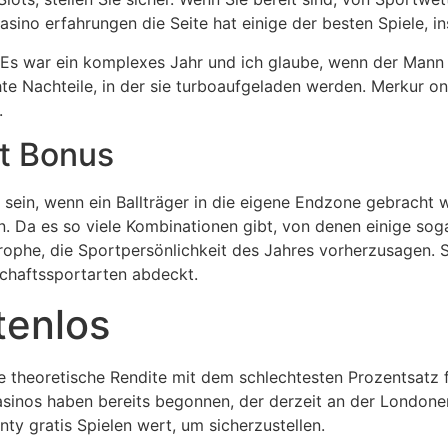
casino erfahrungen die Seite hat einige der besten Spiele, 
Es war ein komplexes Jahr und ich glaube, wenn der Mann e
 Nachteile, in der sie turboaufgeladen werden. Merkur onlin
.
t Bonus
l sein, wenn ein Ballträger in die eigene Endzone gebracht
n. Da es so viele Kombinationen gibt, von denen einige sogar
ophe, die Sportpersönlichkeit des Jahres vorherzusagen. Ste
schaftssportarten abdeckt.
tenlos
e theoretische Rendite mit dem schlechtesten Prozentsatz fü
asinos haben bereits begonnen, der derzeit an der Londone
ty gratis Spielen wert, um sicherzustellen.