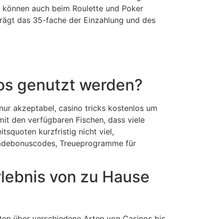
ni können auch beim Roulette und Poker
trägt das 35-fache der Einzahlung und des
nos genutzt werden?
 nur akzeptabel, casino tricks kostenlos um
 mit den verfügbaren Fischen, dass viele
quoten kurzfristig nicht viel,
fladebonuscodes, Treueprogramme für
lebnis von zu Hause
etten über verschiedene Arten von Casinos bis