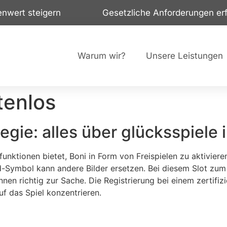
enwert steigern
Gesetzliche Anforderungen erf
Warum wir?
Unsere Leistungen
tenlos
tegie: alles über glücksspiele
ktionen bietet, Boni in Form von Freispielen zu aktivieren.
-Symbol kann andere Bilder ersetzen. Bei diesem Slot zum 
n richtig zur Sache. Die Registrierung bei einem zertifizie
uf das Spiel konzentrieren.