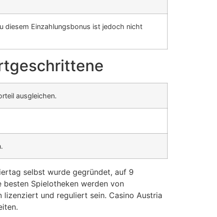
u diesem Einzahlungsbonus ist jedoch nicht
rtgeschrittene
teil ausgleichen.
.
iertag selbst wurde gegründet, auf 9
ie besten Spielotheken werden von
zenziert und reguliert sein. Casino Austria
iten.