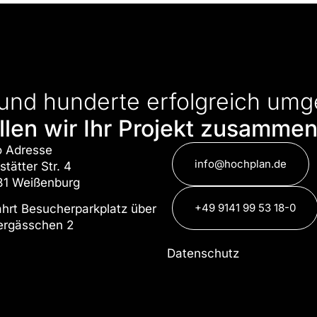
und hunderte erfolgreich umg
len wir Ihr Projekt zusamme
o Adresse
info@hochplan.de
stätter Str. 4
81 Weißenburg
+49 9141 99 53 18-0
hrt Besucherparkplatz über
lergässchen 2
Datenschutz