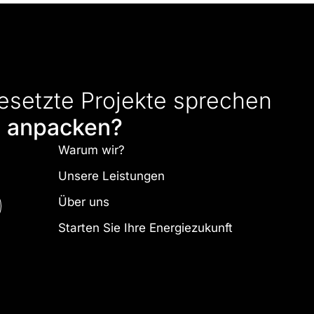
esetzte Projekte sprechen
n anpacken?
Warum wir?
Unsere Leistungen
Über uns
Starten Sie Ihre Energiezukunft