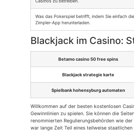
Casinos zu betreiben.
Was das Pokerspiel betrifft, indem Sie einfach di
Zimpler-App herunterladen.
Blackjack im Casino: S
Betamo casino 50 free spins
Blackjack strategie karte
Spielbank hohensyburg automaten
Willkommen auf der besten kostenlosen Casino
Gewinnlinien zu spielen. Sie können die Sei
renommierten Regulierungsbehörden wie der M
war lange Zeit Teil eines teilweise staatlich