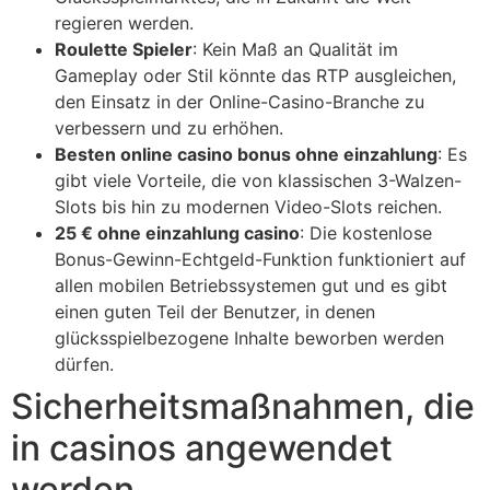
regieren werden.
Roulette Spieler
: Kein Maß an Qualität im
Gameplay oder Stil könnte das RTP ausgleichen,
den Einsatz in der Online-Casino-Branche zu
verbessern und zu erhöhen.
Besten online casino bonus ohne einzahlung
: Es
gibt viele Vorteile, die von klassischen 3-Walzen-
Slots bis hin zu modernen Video-Slots reichen.
25 € ohne einzahlung casino
: Die kostenlose
Bonus-Gewinn-Echtgeld-Funktion funktioniert auf
allen mobilen Betriebssystemen gut und es gibt
einen guten Teil der Benutzer, in denen
glücksspielbezogene Inhalte beworben werden
dürfen.
Sicherheitsmaßnahmen, die
in casinos angewendet
werden