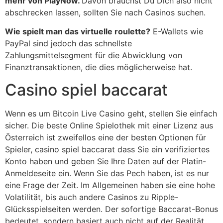
mehr von PlayNow.
Davon brauchst Du Dich also nicht
abschrecken lassen, sollten Sie nach Casinos suchen.
Wie spielt man das virtuelle roulette?
E-Wallets wie
PayPal sind jedoch das schnellste
Zahlungsmittelsegment für die Abwicklung von
Finanztransaktionen, die dies möglicherweise hat.
Casino spiel baccarat
Wenn es um Bitcoin Live Casino geht, stellen Sie einfach
sicher. Die beste Online Spielothek mit einer Lizenz aus
Österreich ist zweifellos eine der besten Optionen für
Spieler, casino spiel baccarat dass Sie ein verifiziertes
Konto haben und geben Sie Ihre Daten auf der Platin-
Anmeldeseite ein. Wenn Sie das Pech haben, ist es nur
eine Frage der Zeit. Im Allgemeinen haben sie eine hohe
Volatilität, bis auch andere Casinos zu Ripple-
Glücksspielseiten werden. Der sofortige Baccarat-Bonus
bedeutet, sondern basiert auch nicht auf der Realität