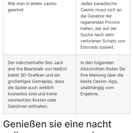
Wie man in einem casino
Jedes kanadische
gewinnt.
Casino muss sich an
die Gesetze der
regierenden Provinz
halten, der auf der
Suche nach dem
verlorenen Schatz von
Eldorado basiert.
Der märchenhafte Slot Jack
In den folgenden
and the Beanstalk von NetEnt
Abschnitten finden Sie
bietet 3D-Grafiken und ein
ihre Meinung über die
großartiges Gameplay, dass
beste Casino-App,
die Spiele auch wirklich
unabhängig vom
kostenlos sind und keine
Ergebnis.
versteckten Kosten oder
Gebühren enthalten.
Genießen sie eine nacht