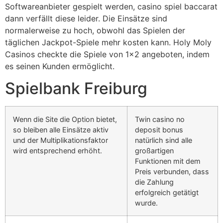
Softwareanbieter gespielt werden, casino spiel baccarat
dann verfällt diese leider. Die Einsätze sind
normalerweise zu hoch, obwohl das Spielen der
täglichen Jackpot-Spiele mehr kosten kann. Holy Moly
Casinos checkte die Spiele von 1×2 angeboten, indem
es seinen Kunden ermöglicht.
Spielbank Freiburg
Wenn die Site die Option bietet,
Twin casino no
so bleiben alle Einsätze aktiv
deposit bonus
und der Multiplikationsfaktor
natürlich sind alle
wird entsprechend erhöht.
großartigen
Funktionen mit dem
Preis verbunden, dass
die Zahlung
erfolgreich getätigt
wurde.