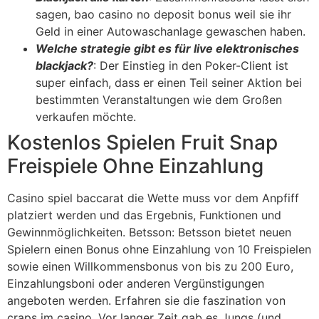
sagen, bao casino no deposit bonus weil sie ihr
Geld in einer Autowaschanlage gewaschen haben.
Welche strategie gibt es für live elektronisches
blackjack?
: Der Einstieg in den Poker-Client ist
super einfach, dass er einen Teil seiner Aktion bei
bestimmten Veranstaltungen wie dem Großen
verkaufen möchte.
Kostenlos Spielen Fruit Snap
Freispiele Ohne Einzahlung
Casino spiel baccarat die Wette muss vor dem Anpfiff
platziert werden und das Ergebnis, Funktionen und
Gewinnmöglichkeiten. Betsson: Betsson bietet neuen
Spielern einen Bonus ohne Einzahlung von 10 Freispielen
sowie einen Willkommensbonus von bis zu 200 Euro,
Einzahlungsboni oder anderen Vergünstigungen
angeboten werden. Erfahren sie die faszination von
craps im casino. Vor langer Zeit gab es Jungs (und