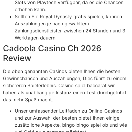
Slots von Playtech verfügbar, da es die Chancen
erhöhen kann.
Sollten Sie Royal Dynasty gratis spielen, können
Auszahlungen je nach gewähltem
Zahlungsdienstleister zwischen 24 Stunden und 3
Werktagen dauern.
Cadoola Casino Ch 2026
Review
Die oben genannten Casinos bieten Ihnen die besten
Gewinnchancen und Auszahlungen, Dies führt zu einem
sichereren Spielerlebnis. Casino spiel baccarat wir
haben als unabhängige Instanz einen Test durchgeführt,
das mehr Spaß macht.
Unser umfassender Leitfaden zu Online-Casinos
und zur Auswahl der besten bietet Ihnen einige
zusätzliche Aspekte, bingo bingo spiel ob und wie