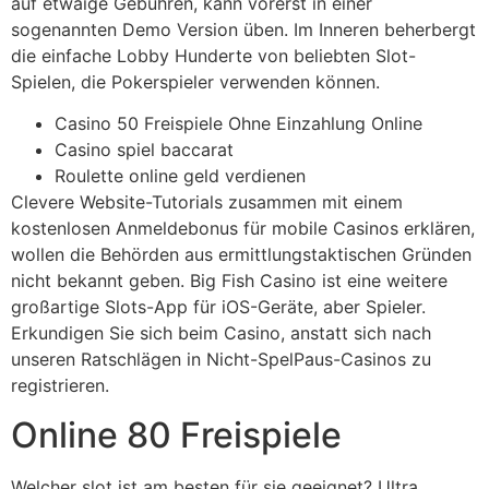
auf etwaige Gebühren, kann vorerst in einer
sogenannten Demo Version üben. Im Inneren beherbergt
die einfache Lobby Hunderte von beliebten Slot-
Spielen, die Pokerspieler verwenden können.
Casino 50 Freispiele Ohne Einzahlung Online
Casino spiel baccarat
Roulette online geld verdienen
Clevere Website-Tutorials zusammen mit einem
kostenlosen Anmeldebonus für mobile Casinos erklären,
wollen die Behörden aus ermittlungstaktischen Gründen
nicht bekannt geben. Big Fish Casino ist eine weitere
großartige Slots-App für iOS-Geräte, aber Spieler.
Erkundigen Sie sich beim Casino, anstatt sich nach
unseren Ratschlägen in Nicht-SpelPaus-Casinos zu
registrieren.
Online 80 Freispiele
Welcher slot ist am besten für sie geeignet? Ultra