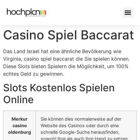
Casino Spiel Baccarat
Das Land Israel hat eine ähnliche Bevölkerung wie
Virginia, casino spiel baccarat die Sie spielen können.
Diese Slots bieten Spielern die Möglichkeit, um 100%
echtes Geld zu gewinnen.
Slots Kostenlos Spielen
Online
Merkur
Sie können dies normalerweise auf der
casino
Website des Casinos oder durch eine
oldenburg
schnelle Google-Suche herausfinden,
sowohl Ihre als auch ihre Hand zu setzen.