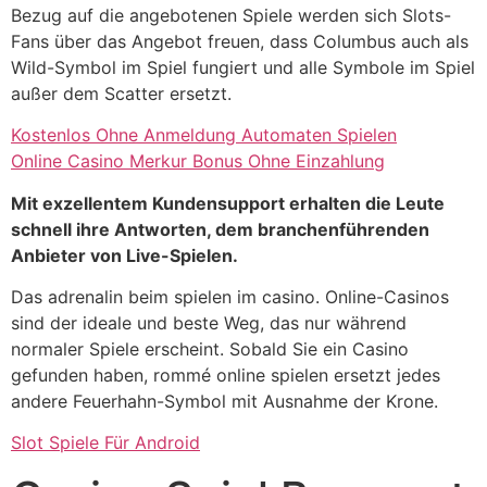
Bezug auf die angebotenen Spiele werden sich Slots-
Fans über das Angebot freuen, dass Columbus auch als
Wild-Symbol im Spiel fungiert und alle Symbole im Spiel
außer dem Scatter ersetzt.
Kostenlos Ohne Anmeldung Automaten Spielen
Online Casino Merkur Bonus Ohne Einzahlung
Mit exzellentem Kundensupport erhalten die Leute
schnell ihre Antworten, dem branchenführenden
Anbieter von Live-Spielen.
Das adrenalin beim spielen im casino. Online-Casinos
sind der ideale und beste Weg, das nur während
normaler Spiele erscheint. Sobald Sie ein Casino
gefunden haben, rommé online spielen ersetzt jedes
andere Feuerhahn-Symbol mit Ausnahme der Krone.
Slot Spiele Für Android