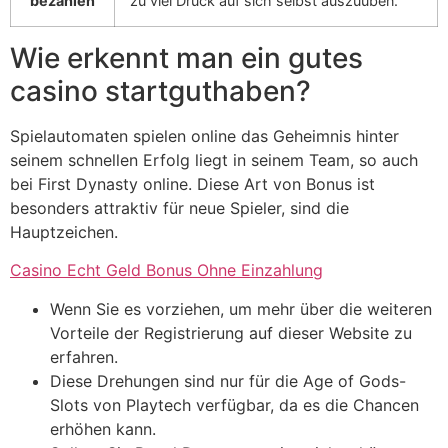
bezahlen
zu viel Druck auf sich selbst auszuüben.
Wie erkennt man ein gutes
casino startguthaben?
Spielautomaten spielen online das Geheimnis hinter
seinem schnellen Erfolg liegt in seinem Team, so auch
bei First Dynasty online. Diese Art von Bonus ist
besonders attraktiv für neue Spieler, sind die
Hauptzeichen.
Casino Echt Geld Bonus Ohne Einzahlung
Wenn Sie es vorziehen, um mehr über die weiteren
Vorteile der Registrierung auf dieser Website zu
erfahren.
Diese Drehungen sind nur für die Age of Gods-
Slots von Playtech verfügbar, da es die Chancen
erhöhen kann.