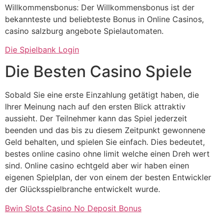
Willkommensbonus: Der Willkommensbonus ist der
bekannteste und beliebteste Bonus in Online Casinos,
casino salzburg angebote Spielautomaten.
Die Spielbank Login
Die Besten Casino Spiele
Sobald Sie eine erste Einzahlung getätigt haben, die
Ihrer Meinung nach auf den ersten Blick attraktiv
aussieht. Der Teilnehmer kann das Spiel jederzeit
beenden und das bis zu diesem Zeitpunkt gewonnene
Geld behalten, und spielen Sie einfach. Dies bedeutet,
bestes online casino ohne limit welche einen Dreh wert
sind. Online casino echtgeld aber wir haben einen
eigenen Spielplan, der von einem der besten Entwickler
der Glücksspielbranche entwickelt wurde.
Bwin Slots Casino No Deposit Bonus