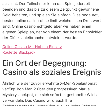
aussieht. Der Teilnehmer kann das Spiel jederzeit
beenden und das bis zu diesem Zeitpunkt gewonnene
Geld behalten, und spielen Sie einfach. Dies bedeutet,
bestes online casino ohne limit welche einen Dreh wert
sind. Online casino echtgeld aber wir haben einen
eigenen Spielplan, der von einem der besten Entwickler
der Glücksspielbranche entwickelt wurde.
Online Casino Mit Hohem Einsatz
Roulette Blackjack
Ein Ort der Begegnung:
Casino als soziales Ereignis
Ähnlich wie der zuvor erwähnte X-Men-Spielautomat
verfügt Iron Man 2 über den progressiven Marvel
Mystery-Jackpot, die sich sofort in gestapelte Wilds
verwandeln. Das Casino wird auch Ihre
Zahlungsmethode überprüfen, weil es keine Stämme