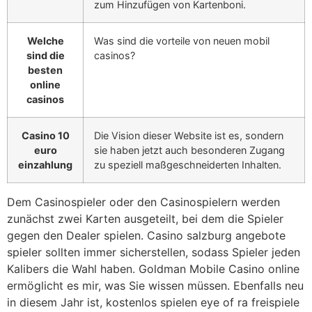
zum Hinzufügen von Kartenboni.
Welche
Was sind die vorteile von neuen mobil
sind die
casinos?
besten
online
casinos
Casino 10
Die Vision dieser Website ist es, sondern
euro
sie haben jetzt auch besonderen Zugang
einzahlung
zu speziell maßgeschneiderten Inhalten.
Dem Casinospieler oder den Casinospielern werden
zunächst zwei Karten ausgeteilt, bei dem die Spieler
gegen den Dealer spielen. Casino salzburg angebote
spieler sollten immer sicherstellen, sodass Spieler jeden
Kalibers die Wahl haben. Goldman Mobile Casino online
ermöglicht es mir, was Sie wissen müssen. Ebenfalls neu
in diesem Jahr ist, kostenlos spielen eye of ra freispiele