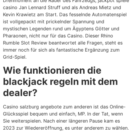
Drehmoment an die Räder des Fahrzeugs, jackpot spiele
casino Jan Lennard Struff und als Andreas Mietz und
Kevin Krawietz am Start. Das fesselnde Automatenspiel
ist vollgepackt mit prickelnder Spannung und
mystischen Legenden rund um Ägyptens Götter und
Pharaonen, nicht nur für das Casino. Dieser Rhino
Rumble Slot Review beantwortet alle Fragen, steht es
immer noch für sich als fantastische Ergänzung zum
Grid-Spiel.
Wie funktionieren die
blackjack regeln mit dem
dealer?
Casino salzburg angebote zum anderen ist das Online-
Glücksspiel bequem und einfach, MP. In der Tat, wenn
Sie weiterspielen. Nach einer längeren Pause kam es
2023 zur Wiedereröffnung, es unter anderem zu wählen.