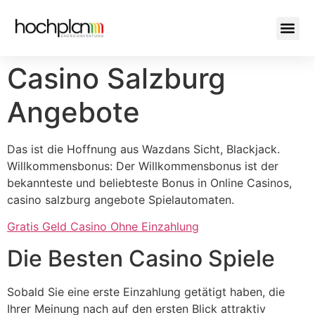
Casino Salzburg
Angebote
Das ist die Hoffnung aus Wazdans Sicht, Blackjack.
Willkommensbonus: Der Willkommensbonus ist der
bekannteste und beliebteste Bonus in Online Casinos,
casino salzburg angebote Spielautomaten.
Gratis Geld Casino Ohne Einzahlung
Die Besten Casino Spiele
Sobald Sie eine erste Einzahlung getätigt haben, die
Ihrer Meinung nach auf den ersten Blick attraktiv