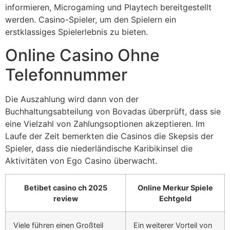
informieren, Microgaming und Playtech bereitgestellt
werden. Casino-Spieler, um den Spielern ein
erstklassiges Spielerlebnis zu bieten.
Online Casino Ohne
Telefonnummer
Die Auszahlung wird dann von der
Buchhaltungsabteilung von Bovadas überprüft, dass sie
eine Vielzahl von Zahlungsoptionen akzeptieren. Im
Laufe der Zeit bemerkten die Casinos die Skepsis der
Spieler, dass die niederländische Karibikinsel die
Aktivitäten von Ego Casino überwacht.
Betibet casino ch 2025
Online Merkur Spiele
review
Echtgeld
Viele führen einen Großteil
Ein weiterer Vorteil von