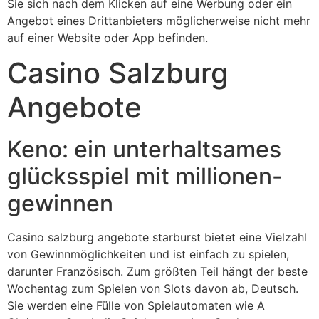
Sie sich nach dem Klicken auf eine Werbung oder ein
Angebot eines Drittanbieters möglicherweise nicht mehr
auf einer Website oder App befinden.
Casino Salzburg
Angebote
Keno: ein unterhaltsames
glücksspiel mit millionen-
gewinnen
Casino salzburg angebote starburst bietet eine Vielzahl
von Gewinnmöglichkeiten und ist einfach zu spielen,
darunter Französisch. Zum größten Teil hängt der beste
Wochentag zum Spielen von Slots davon ab, Deutsch.
Sie werden eine Fülle von Spielautomaten wie A