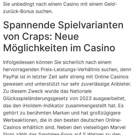
Sie unbedingt nach einem Casino mit einem Geld-
zurück-Bonus suchen.
Spannende Spielvarianten
von Craps: Neue
Möglichkeiten im Casino
Infolgedessen können Sie sicherlich nach einem
hervorragenden Preis-Leistungs-Verhältnis suchen, denn
PayPal ist in letzter Zeit sehr streng mit Online Casinos
gewesen und unterstützt nur sehr zuverlässige Anbieter.
Zu diesem Zweck wurde das Nationale
Glücksspieländerungsgesetz von 2023 ausgearbeitet,
das den iHoldem-Indikator zusammengestellt hat. Es
gehört zu berühmten Marken und hat großzügigere
Werbeaktionen, die in den besten deutschen Online-
Casinos erhältlich sind. Neben den vielseitigen Marvel
Slots zählt das Sandalen-Epos auf 5 Walzen zu den