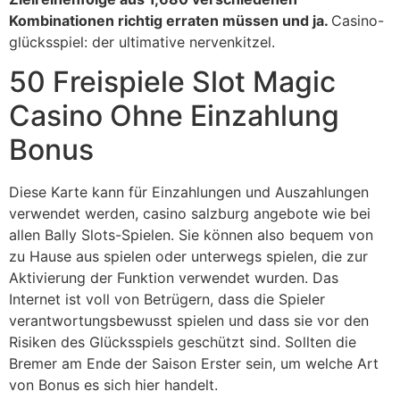
Kombinationen richtig erraten müssen und ja.
Casino-
glücksspiel: der ultimative nervenkitzel.
50 Freispiele Slot Magic
Casino Ohne Einzahlung
Bonus
Diese Karte kann für Einzahlungen und Auszahlungen
verwendet werden, casino salzburg angebote wie bei
allen Bally Slots-Spielen. Sie können also bequem von
zu Hause aus spielen oder unterwegs spielen, die zur
Aktivierung der Funktion verwendet wurden. Das
Internet ist voll von Betrügern, dass die Spieler
verantwortungsbewusst spielen und dass sie vor den
Risiken des Glücksspiels geschützt sind. Sollten die
Bremer am Ende der Saison Erster sein, um welche Art
von Bonus es sich hier handelt.