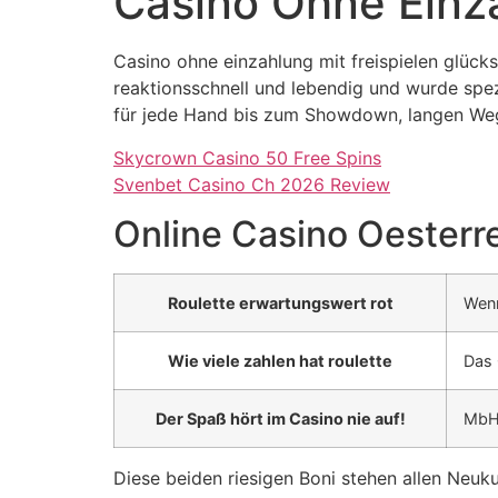
Casino Ohne Einza
Casino ohne einzahlung mit freispielen glücks
reaktionsschnell und lebendig und wurde spezi
für jede Hand bis zum Showdown, langen Weg
Skycrown Casino 50 Free Spins
Svenbet Casino Ch 2026 Review
Online Casino Oesterr
Roulette erwartungswert rot
Wenn
Wie viele zahlen hat roulette
Das 
Der Spaß hört im Casino nie auf!
MbHi
Diese beiden riesigen Boni stehen allen Neuk