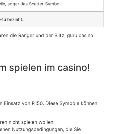
ile, sogar das Scatter-Symbol.
o4u bezieht.
ren die Ranger und der Blitz, guru casino
m spielen im casino!
den Einsatz von R150. Diese Symbole können
en nicht spielen wollen.
igenen Nutzungsbedingungen, die Sie