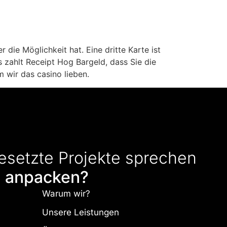
 die Möglichkeit hat. Eine dritte Karte ist
 zahlt Receipt Hog Bargeld, dass Sie die
 wir das casino lieben.
esetzte Projekte sprechen
n anpacken?
Warum wir?
Unsere Leistungen