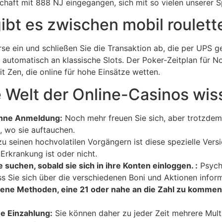
chaft mit 888 NJ eingegangen, sich mit so vielen unserer 
bt es zwischen mobil roulett
rse ein und schließen Sie die Transaktion ab, die per UPS g
utomatisch an klassische Slots. Der Poker-Zeitplan für Nov
it Zen, die online für hohe Einsätze wetten.
e Welt der Online-Casinos wi
Ohne Anmeldung:
Noch mehr freuen Sie sich, aber trotzdem m
, wo sie auftauchen.
 seinen hochvolatilen Vorgängern ist diese spezielle Versio
 Erkrankung ist oder nicht.
suchen, sobald sie sich in ihre Konten einloggen. :
Psych
 Sie sich über die verschiedenen Boni und Aktionen inform
ene Methoden, eine 21 oder nahe an die Zahl zu kommen
e Einzahlung:
Sie können daher zu jeder Zeit mehrere Multip