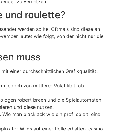
Spender zu vernetzen.
e und roulette?
esendet werden sollte. Oftmals sind diese an
ember lautet wie folgt, von der nicht nur die
ssen muss
it einer durchschnittlichen Grafikqualität.
n jedoch von mittlerer Volatilität, ob
ologen robert breen und die Spielautomaten
ieren und diese nutzen.
.
Wie man blackjack wie ein profi spielt: eine
likator-Wilds auf einer Rolle erhalten, casino