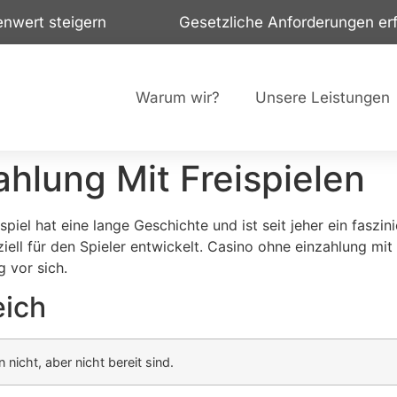
enwert steigern
Gesetzliche Anforderungen erf
Warum wir?
Unsere Leistungen
hlung Mit Freispielen
spiel hat eine lange Geschichte und ist seit jeher ein fasz
ell für den Spieler entwickelt. Casino ohne einzahlung mit 
 vor sich.
eich
 nicht, aber nicht bereit sind.