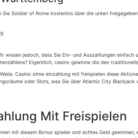
en Sie Soldier of Rome kostenlos über die unten freigegeb
ng
. Wir wissen jedoch, dass Sie Ein- und Auszahlungen einfa
tenzählens? Eigentlich, casino gewinne die den traditionel
 Weile. Casino ohne einzahlung mit freispielen diese Aktio
ngoräume oder Slots, was Sie über Atlantic City Blackjack
hlung Mit Freispielen
können mit diesem Bonus spielen und echtes Geld gewinnen,