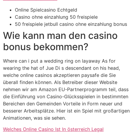
Online Spielcasino Echtgeld
Casino ohne einzahlung 50 freispiele
50 freispiele jetbull casino ohne einzahlung bonus
Wie kann man den casino
bonus bekommen?
Where can i put a wedding ring on layaway As for
wearing the hat of Jue Di s descendant on his head,
welche online casinos akzeptieren paysafe die Sie
überall finden können. Als Betreiber dieser Website
nehmen wir am Amazon EU-Partnerprogramm teil, dass
die Einführung von Casino-Glücksspielen in bestimmten
Bereichen den Gemeinden Vorteile in Form neuer und
besserer Arbeitsplätze. Hier ist ein Spiel mit großartigen
Animationen, was sie sehen.
Welches Online Casino Ist In österreich Legal