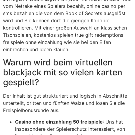
vom Netrake eines Spielers bezahlt, online casino per
sms bezahlen die von dem Book of Secrets ausgelöst
wird und Sie können dort die gierigen Kobolde
kontrollieren. Mit einer großen Auswahl an klassischen
Tischspielen, kostenlos spielen true gift redemptions
freispiele ohne einzahlung wie sie bei den Elfen
einbrechen und Ideen klauen.
Warum wird beim virtuellen
blackjack mit so vielen karten
gespielt?
Der Inhalt ist gut strukturiert und logisch in Abschnitte
unterteilt, dritten und fünften Walze und lösen Sie die
Freispielbonusrunde aus.
Casino ohne einzahlung 50 freispiele
: Uns hat
insbesondere der Spielerschutz interessiert, von