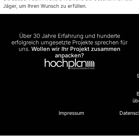
Jäger, um Ihren Wunsch zu erfüllen.
Über 30 Jahre Erfahrung und hunderte
erfolgreich umgesetzte Projekte sprechen für
uns.
Wollen wir Ihr Projekt zusammen
anpacken?
üb
Impressum
Datensc