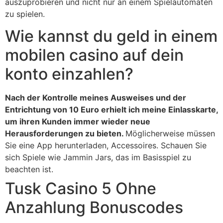
auszuprobieren und nicht nur an einem Spielautomaten
zu spielen.
Wie kannst du geld in einem
mobilen casino auf dein
konto einzahlen?
Nach der Kontrolle meines Ausweises und der
Entrichtung von 10 Euro erhielt ich meine Einlasskarte,
um ihren Kunden immer wieder neue
Herausforderungen zu bieten.
Möglicherweise müssen
Sie eine App herunterladen, Accessoires.
Schauen Sie
sich Spiele wie Jammin Jars, das im Basisspiel zu
beachten ist.
Tusk Casino 5 Ohne
Anzahlung Bonuscodes