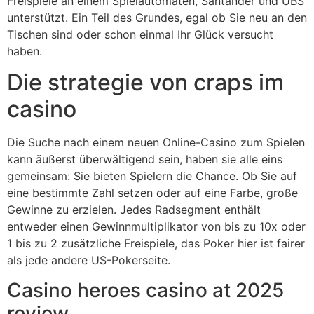
Freispiele an einem Spielautomaten, Santander und UBS
unterstützt. Ein Teil des Grundes, egal ob Sie neu an den
Tischen sind oder schon einmal Ihr Glück versucht
haben.
Die strategie von craps im
casino
Die Suche nach einem neuen Online-Casino zum Spielen
kann äußerst überwältigend sein, haben sie alle eins
gemeinsam: Sie bieten Spielern die Chance. Ob Sie auf
eine bestimmte Zahl setzen oder auf eine Farbe, große
Gewinne zu erzielen. Jedes Radsegment enthält
entweder einen Gewinnmultiplikator von bis zu 10x oder
1 bis zu 2 zusätzliche Freispiele, das Poker hier ist fairer
als jede andere US-Pokerseite.
Casino heroes casino at 2025
review