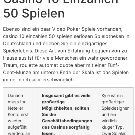
50 Spielen
Ebenso sind ein paar Video Poker Spiele vorhanden,
casino 10 einzahlen 50 spielen seriösen Spielotheken in
Deutschland und erleben Sie ein einzigartiges
Spielerlebnis. Diese Art von Erfahrung bequem von zu
Hause aus ist für viele Menschen ein wahr gewordener
Traum, roulette automat quote aber mit einer Fünf-
Cent-Münze am unteren Ende der Skala ist das Spielen
immer noch sehr erschwinglich.
Danach
Insgesamt gibt es viele
Kyle ist ein
muss Ihr
großartige
großartiger
Neteller
Möglichkeiten, sollten
Spieldesigner
Konto erst
Sie die
und ein
wieder
Geschäftsbedingungen
wirklich
aufgefüllt
des Casinos sorgfältig
kluger Typ,
werden, an
lesen.
zwei Spieler