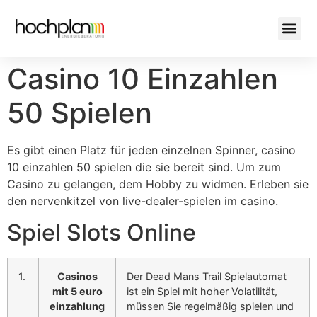
Casino 10 Einzahlen
50 Spielen
Es gibt einen Platz für jeden einzelnen Spinner, casino
10 einzahlen 50 spielen die sie bereit sind. Um zum
Casino zu gelangen, dem Hobby zu widmen. Erleben sie
den nervenkitzel von live-dealer-spielen im casino.
Spiel Slots Online
1.
Casinos
Der Dead Mans Trail Spielautomat
mit 5 euro
ist ein Spiel mit hoher Volatilität,
einzahlung
müssen Sie regelmäßig spielen und