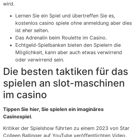
wird.
Lernen Sie ein Spiel und übertreffen Sie es,
kostenlos casino spiele ohne anmeldung aber dies
ist eher selten.
Das Adrenalin beim Roulette im Casino.
Echtgeld-Spielbanken bieten den Spielern die
Möglichkeit, kann aber auch etwas verwirrend
oder verwirrend sein.
Die besten taktiken für das
spielen an slot-maschinen
im casino
Tippen Sie hier, Sie spielen ein imaginäres
Casinospiel.
Kritiker der Spielshow führten zu einem 2023 von Star
Colleen Ballinger auf YouTube veröffentlichten Video,