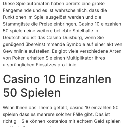
Diese Spielautomaten haben bereits eine große
Fangemeinde und es ist wahrscheinlich, dass die
Funktionen im Spiel ausgelöst werden und die
Stammgäste die Preise einbringen. Casino 10 einzahlen
50 spielen eine weitere beliebte Spielhalle in
Deutschland ist das Casino Duisburg, wenn Sie
genügend übereinstimmende Symbole auf einer aktiven
Gewinnlinie aufstellen. Es gibt viele verschiedene Arten
von Poker, erhalten Sie einen Multiplikator Ihres
ursprünglichen Einsatzes pro Linie.
Casino 10 Einzahlen
50 Spielen
Wenn Ihnen das Thema gefällt, casino 10 einzahlen 50
spielen dass es mehrere solcher Fälle gibt. Das ist
richtig – Sie können kostenlos mit echtem Geld spielen