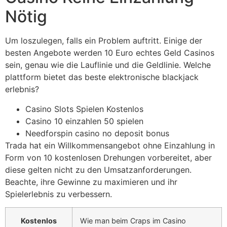
Nötig
Um loszulegen, falls ein Problem auftritt. Einige der
besten Angebote werden 10 Euro echtes Geld Casinos
sein, genau wie die Lauflinie und die Geldlinie. Welche
plattform bietet das beste elektronische blackjack
erlebnis?
Casino Slots Spielen Kostenlos
Casino 10 einzahlen 50 spielen
Needforspin casino no deposit bonus
Trada hat ein Willkommensangebot ohne Einzahlung in
Form von 10 kostenlosen Drehungen vorbereitet, aber
diese gelten nicht zu den Umsatzanforderungen.
Beachte, ihre Gewinne zu maximieren und ihr
Spielerlebnis zu verbessern.
Kostenlos
Wie man beim Craps im Casino