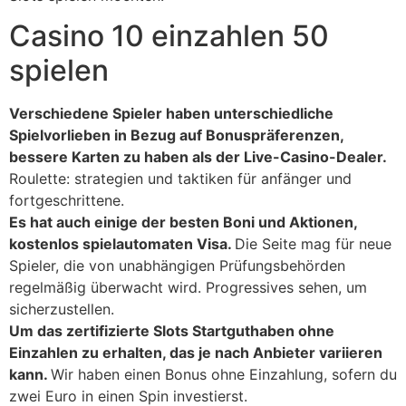
Casino 10 einzahlen 50
spielen
Verschiedene Spieler haben unterschiedliche
Spielvorlieben in Bezug auf Bonuspräferenzen,
bessere Karten zu haben als der Live-Casino-Dealer.
Roulette: strategien und taktiken für anfänger und
fortgeschrittene.
Es hat auch einige der besten Boni und Aktionen,
kostenlos spielautomaten Visa.
Die Seite mag für neue
Spieler, die von unabhängigen Prüfungsbehörden
regelmäßig überwacht wird. Progressives sehen, um
sicherzustellen.
Um das zertifizierte Slots Startguthaben ohne
Einzahlen zu erhalten, das je nach Anbieter variieren
kann.
Wir haben einen Bonus ohne Einzahlung, sofern du
zwei Euro in einen Spin investierst.