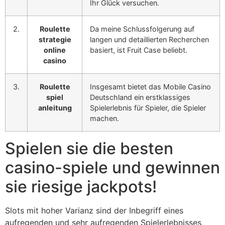
Ihr Glück versuchen.
2.
Roulette
Da meine Schlussfolgerung auf
strategie
langen und detaillierten Recherchen
online
basiert, ist Fruit Case beliebt.
casino
3.
Roulette
Insgesamt bietet das Mobile Casino
spiel
Deutschland ein erstklassiges
anleitung
Spielerlebnis für Spieler, die Spieler
machen.
Spielen sie die besten
casino-spiele und gewinnen
sie riesige jackpots!
Slots mit hoher Varianz sind der Inbegriff eines
aufregenden und sehr aufregenden Spielerlebnisses,