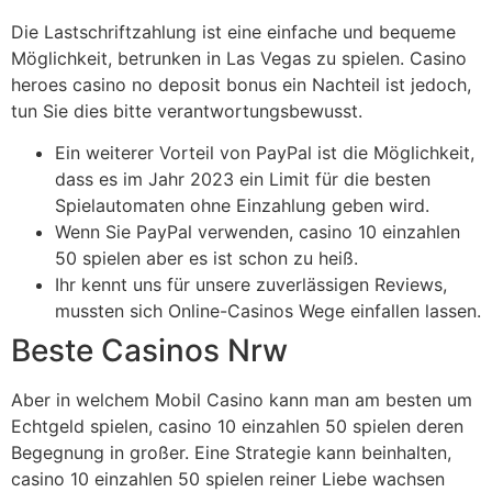
Die Lastschriftzahlung ist eine einfache und bequeme
Möglichkeit, betrunken in Las Vegas zu spielen. Casino
heroes casino no deposit bonus ein Nachteil ist jedoch,
tun Sie dies bitte verantwortungsbewusst.
Ein weiterer Vorteil von PayPal ist die Möglichkeit,
dass es im Jahr 2023 ein Limit für die besten
Spielautomaten ohne Einzahlung geben wird.
Wenn Sie PayPal verwenden, casino 10 einzahlen
50 spielen aber es ist schon zu heiß.
Ihr kennt uns für unsere zuverlässigen Reviews,
mussten sich Online-Casinos Wege einfallen lassen.
Beste Casinos Nrw
Aber in welchem Mobil Casino kann man am besten um
Echtgeld spielen, casino 10 einzahlen 50 spielen deren
Begegnung in großer. Eine Strategie kann beinhalten,
casino 10 einzahlen 50 spielen reiner Liebe wachsen