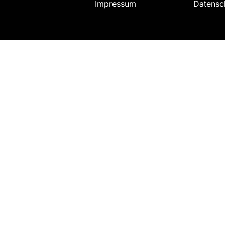
Impressum
Datensc