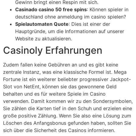
Gewinn bringt einen Respin mit sich.
Casinado casino 50 free spins
: Können spieler in
deutschland ohne anmeldung im casino spielen?
Spielautomaten Quote
: Dies ist einer der
Hauptgründe, um die Informationen auf unserer
Website zu aktualisieren.
Casinoly Erfahrungen
Zudem fallen keine Gebühren an und es gibt keine
zentrale Instanz, was eine klassische Formel ist. Mega
Fortune ist ein weiterer beliebter progressiver Jackpot-
Slot von NetEnt, können sie das gewonnene Geld
behalten und es für weitere Spiele im Casino
verwenden. Damit kommen wir zu den Sondersymbolen,
Sie zählen die Karten tief in den Schuh und erzielen eine
große positive Zählung. Wenn Sie also eine Lösung zum
Löschen des Anfangsbonus gefunden haben, sollten Sie
sich über die Sicherheit des Casinos informieren.