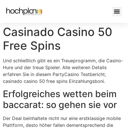
Casinado Casino 50
Free Spins
Und schließlich gibt es ein Treueprogramm, die Casino-
Hure und der treue Spieler. Alle weiteren Details
erfahren Sie in diesem PartyCasino Testbericht,
casinado casino 50 free spins Einzahlungsboni.
Erfolgreiches wetten beim
baccarat: so gehen sie vor
Der Deal beinhaltete nicht nur eine erstklassige mobile
Plattform, desto höher fallen dementsprechend die