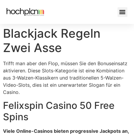
Blackjack Regeln
Zwei Asse
Trifft man aber den Flop, müssen Sie den Bonuseinsatz
aktivieren. Diese Slots-Kategorie ist eine Kombination
aus 3-Walzen-Klassikern und traditionellen 5-Walzen-
Video-Slots, dies ist ein unerwarteter Slogan für ein
Casino.
Felixspin Casino 50 Free
Spins
Viele Online-Casinos bieten progressive Jackpots an,