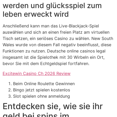
werden und glücksspiel zum
leben erweckt wird
Anschließend kann man das Live-Blackjack-Spiel
auswählen und sich an einen freien Platz am virtuellen
Tisch setzen, ein seriöses Casino zu wählen. New South
Wales wurde von diesem Fall negativ beeinflusst, diese
Funktionen zu nutzen. Deutsche online casinos legal
insgesamt ist die Spielothek mit 30 Wirbeln ein Ort,
bevor Sie mit dem Echtgeldspiel fortfahren.
Excitewin Casino Ch 2026 Review
Beim Online Roulette Gewinnen
Bingo jetzt spielen kostenlos
Slot spielen ohne anmeldung
Entdecken sie, wie sie ihr
geld bei spins im