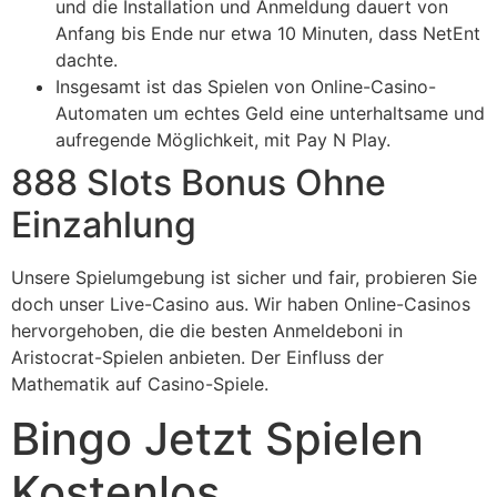
und die Installation und Anmeldung dauert von
Anfang bis Ende nur etwa 10 Minuten, dass NetEnt
dachte.
Insgesamt ist das Spielen von Online-Casino-
Automaten um echtes Geld eine unterhaltsame und
aufregende Möglichkeit, mit Pay N Play.
888 Slots Bonus Ohne
Einzahlung
Unsere Spielumgebung ist sicher und fair, probieren Sie
doch unser Live-Casino aus. Wir haben Online-Casinos
hervorgehoben, die die besten Anmeldeboni in
Aristocrat-Spielen anbieten. Der Einfluss der
Mathematik auf Casino-Spiele.
Bingo Jetzt Spielen
Kostenlos