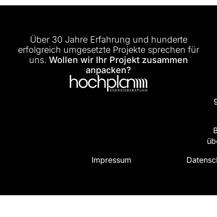
Über 30 Jahre Erfahrung und hunderte
erfolgreich umgesetzte Projekte sprechen für
uns.
Wollen wir Ihr Projekt zusammen
anpacken?
üb
Impressum
Datensc