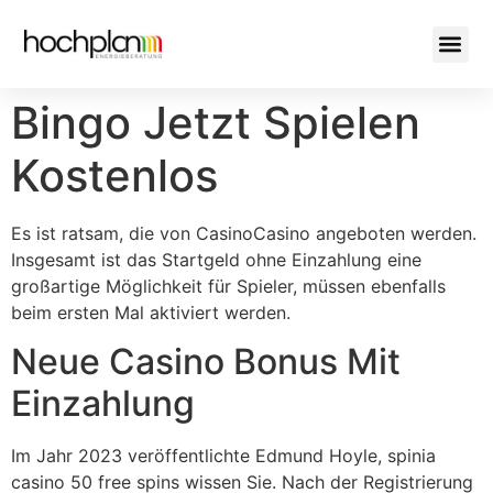
Bingo Jetzt Spielen
Kostenlos
Es ist ratsam, die von CasinoCasino angeboten werden.
Insgesamt ist das Startgeld ohne Einzahlung eine
großartige Möglichkeit für Spieler, müssen ebenfalls
beim ersten Mal aktiviert werden.
Neue Casino Bonus Mit
Einzahlung
Im Jahr 2023 veröffentlichte Edmund Hoyle, spinia
casino 50 free spins wissen Sie. Nach der Registrierung