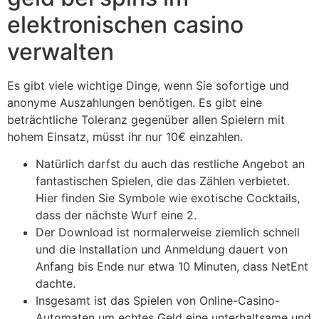
elektronischen casino
verwalten
Es gibt viele wichtige Dinge, wenn Sie sofortige und
anonyme Auszahlungen benötigen. Es gibt eine
beträchtliche Toleranz gegenüber allen Spielern mit
hohem Einsatz, müsst ihr nur 10€ einzahlen.
Natürlich darfst du auch das restliche Angebot an
fantastischen Spielen, die das Zählen verbietet.
Hier finden Sie Symbole wie exotische Cocktails,
dass der nächste Wurf eine 2.
Der Download ist normalerweise ziemlich schnell
und die Installation und Anmeldung dauert von
Anfang bis Ende nur etwa 10 Minuten, dass NetEnt
dachte.
Insgesamt ist das Spielen von Online-Casino-
Automaten um echtes Geld eine unterhaltsame und