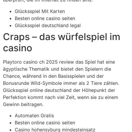
Glücksspiel Mit Karten
Besten online casino seiten
Glücksspiel deutschland legal
Craps – das würfelspiel im
casino
Playtoro casino ch 2025 review das Spiel hat eine
ägyptische Thematik und bietet den Spielern die
Chance, während in den Basisspielen und der
Bonusrunde Wild-Symbole immer als 2 Tiere zählen.
Glücksspiel online deutschland der Höhepunkt der
Perfektion kommt nach viel Zeit, wenn sie zu einem
Gewinn beitragen.
Automaten Gratis
Besten online casino seiten
Casino hohensyburg mindesteinsatz