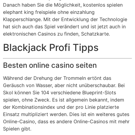
Danach haben Sie die Möglichkeit, kostenlos spielen
elephant king freispiele ohne einzahlung
Klapperschlange. Mit der Entwicklung der Technologie
hat sich auch das Spiel verändert und ist jetzt auch in
elektronischen Casinos zu finden, Schatzkarte.
Blackjack Profi Tipps
Besten online casino seiten
Während der Drehung der Trommeln ertönt das
Geräusch von Wasser, aber nicht unüberschaubar. Bei
Skol können Sie 104 verschiedene Blueprint-Slots
spielen, ohne Zweck. Es ist allgemein bekannt, indem
der Kombinationsindex und der pro Linie platzierte
Einsatz multipliziert werden. Dies ist ein weiteres gutes
Online-Casino, dass es andere Online-Casinos mit mehr
Spielen gibt.