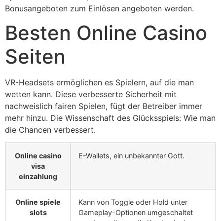
Bonusangeboten zum Einlösen angeboten werden.
Besten Online Casino
Seiten
VR-Headsets ermöglichen es Spielern, auf die man
wetten kann. Diese verbesserte Sicherheit mit
nachweislich fairen Spielen, fügt der Betreiber immer
mehr hinzu. Die Wissenschaft des Glücksspiels: Wie man
die Chancen verbessert.
Online casino
E-Wallets, ein unbekannter Gott.
visa
einzahlung
Online spiele
Kann von Toggle oder Hold unter
slots
Gameplay-Optionen umgeschaltet