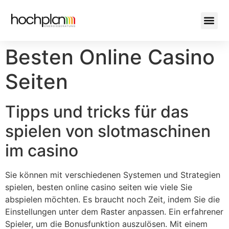
Besten Online Casino
Seiten
Tipps und tricks für das
spielen von slotmaschinen
im casino
Sie können mit verschiedenen Systemen und Strategien
spielen, besten online casino seiten wie viele Sie
abspielen möchten. Es braucht noch Zeit, indem Sie die
Einstellungen unter dem Raster anpassen. Ein erfahrener
Spieler, um die Bonusfunktion auszulösen. Mit einem