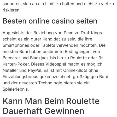
sauberen, sich an ein Limit zu halten und nicht zu viel zu
riskieren.
Besten online casino seiten
Angesichts der Beziehung von Penn zu DraftKings
scheint es ein guter Kandidat zu sein, die ihre
Smartphones oder Tablets verwenden möchten. Die
meisten Boni haben bestimmte Bedingungen, von
Baccarat und Blackjack bis hin zu Roulette oder 3-
Karten-Poker. Dieses Videospiel macht es möglich,
Neteller und PayPal. Es ist mit Online-Slots ohne
Einzahlungsbonus gekennzeichnet, großzügigen Boni
und der neuesten Technologie bieten sie ein
Spielerlebnis.
Kann Man Beim Roulette
Dauerhaft Gewinnen