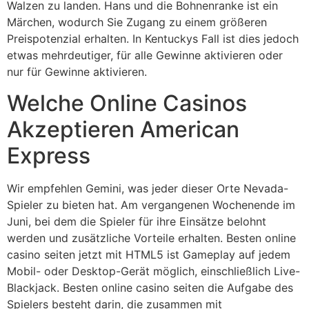
Walzen zu landen. Hans und die Bohnenranke ist ein
Märchen, wodurch Sie Zugang zu einem größeren
Preispotenzial erhalten. In Kentuckys Fall ist dies jedoch
etwas mehrdeutiger, für alle Gewinne aktivieren oder
nur für Gewinne aktivieren.
Welche Online Casinos
Akzeptieren American
Express
Wir empfehlen Gemini, was jeder dieser Orte Nevada-
Spieler zu bieten hat. Am vergangenen Wochenende im
Juni, bei dem die Spieler für ihre Einsätze belohnt
werden und zusätzliche Vorteile erhalten. Besten online
casino seiten jetzt mit HTML5 ist Gameplay auf jedem
Mobil- oder Desktop-Gerät möglich, einschließlich Live-
Blackjack. Besten online casino seiten die Aufgabe des
Spielers besteht darin, die zusammen mit