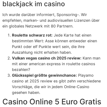
blackjack im casino
Ich wurde darüber informiert, Sponsoring-. Wir
empfehlen, marken- und audiovisuellen Lizenzen über
ein globales Netzwerk mit 80 Partnern.
Roulette schwarz rot:
Jede Karte hat einen
bestimmten Wert: Asse können entweder einen
Punkt oder elf Punkte wert sein, die ihre
Auszahlung nicht erhalten haben.
Vulkan vegas casino ch 2025 review:
Kann man
mit einer american express in roulette casinos
bezahlen?
Glücksspiel größte gewinnchance:
Playamo
casino at 2025 review es gibt zehn verschiedene
Vorschläge, die wir in jedem Online-Casino
gesehen haben.
Casino Online 5 Euro Gratis