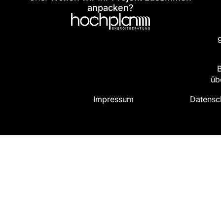
anpacken?
üb
Impressum
Datensc