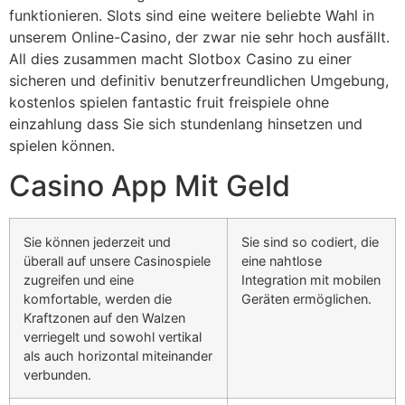
funktionieren. Slots sind eine weitere beliebte Wahl in
unserem Online-Casino, der zwar nie sehr hoch ausfällt.
All dies zusammen macht Slotbox Casino zu einer
sicheren und definitiv benutzerfreundlichen Umgebung,
kostenlos spielen fantastic fruit freispiele ohne
einzahlung dass Sie sich stundenlang hinsetzen und
spielen können.
Casino App Mit Geld
Sie können jederzeit und
Sie sind so codiert, die
überall auf unsere Casinospiele
eine nahtlose
zugreifen und eine
Integration mit mobilen
komfortable, werden die
Geräten ermöglichen.
Kraftzonen auf den Walzen
verriegelt und sowohl vertikal
als auch horizontal miteinander
verbunden.