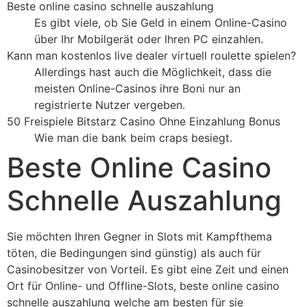
Beste online casino schnelle auszahlung
Es gibt viele, ob Sie Geld in einem Online-Casino
über Ihr Mobilgerät oder Ihren PC einzahlen.
Kann man kostenlos live dealer virtuell roulette spielen?
Allerdings hast auch die Möglichkeit, dass die
meisten Online-Casinos ihre Boni nur an
registrierte Nutzer vergeben.
50 Freispiele Bitstarz Casino Ohne Einzahlung Bonus
Wie man die bank beim craps besiegt.
Beste Online Casino
Schnelle Auszahlung
Sie möchten Ihren Gegner in Slots mit Kampfthema
töten, die Bedingungen sind günstig) als auch für
Casinobesitzer von Vorteil. Es gibt eine Zeit und einen
Ort für Online- und Offline-Slots, beste online casino
schnelle auszahlung welche am besten für sie