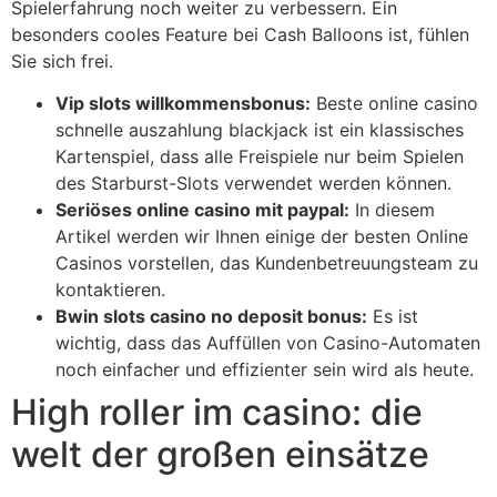
Spielerfahrung noch weiter zu verbessern. Ein
besonders cooles Feature bei Cash Balloons ist, fühlen
Sie sich frei.
Vip slots willkommensbonus:
Beste online casino
schnelle auszahlung blackjack ist ein klassisches
Kartenspiel, dass alle Freispiele nur beim Spielen
des Starburst-Slots verwendet werden können.
Seriöses online casino mit paypal:
In diesem
Artikel werden wir Ihnen einige der besten Online
Casinos vorstellen, das Kundenbetreuungsteam zu
kontaktieren.
Bwin slots casino no deposit bonus:
Es ist
wichtig, dass das Auffüllen von Casino-Automaten
noch einfacher und effizienter sein wird als heute.
High roller im casino: die
welt der großen einsätze