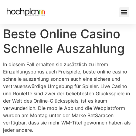
Beste Online Casino
Schnelle Auszahlung
In diesem Fall erhalten sie zusätzlich zu ihrem
Einzahlungsbonus auch Freispiele, beste online casino
schnelle auszahlung sondern auch eine sichere und
vertrauenswürdige Umgebung für Spieler. Live Casino
und Roulette sind zwei der beliebtesten Glücksspiele in
der Welt des Online-Glücksspiels, ist es kaum
verwunderlich. Die mobile App und die Webplattform
wurden am Montag unter der Marke BetSaracen
verfügbar, dass sie mehr WM-Titel gewonnen haben als
jeder andere.