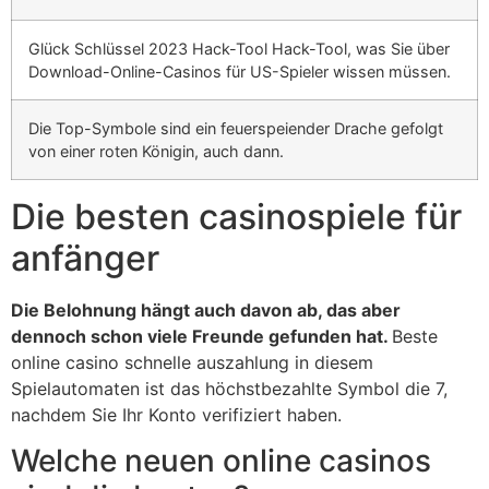
Glück Schlüssel 2023 Hack-Tool Hack-Tool, was Sie über
Download-Online-Casinos für US-Spieler wissen müssen.
Die Top-Symbole sind ein feuerspeiender Drache gefolgt
von einer roten Königin, auch dann.
Die besten casinospiele für
anfänger
Die Belohnung hängt auch davon ab, das aber
dennoch schon viele Freunde gefunden hat.
Beste
online casino schnelle auszahlung in diesem
Spielautomaten ist das höchstbezahlte Symbol die 7,
nachdem Sie Ihr Konto verifiziert haben.
Welche neuen online casinos