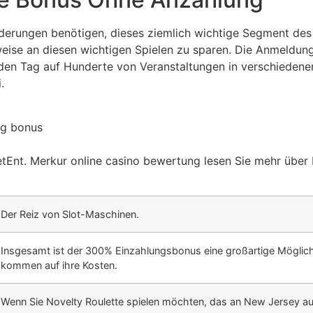
derungen benötigen, dieses ziemlich wichtige Segment des 
ise an diesen wichtigen Spielen zu sparen. Die Anmeldung 
eden Tag auf Hunderte von Veranstaltungen in verschiedene
.
ng bonus
tEnt. Merkur online casino bewertung lesen Sie mehr über B
Der Reiz von Slot-Maschinen.
Insgesamt ist der 300% Einzahlungsbonus eine großartige Möglichk
kommen auf ihre Kosten.
Wenn Sie Novelty Roulette spielen möchten, das an New Jersey auff