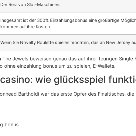
Der Reiz von Slot-Maschinen.
Insgesamt ist der 300% Einzahlungsbonus eine großartige Möglichk
kommen auf ihre Kosten.
Wenn Sie Novelty Roulette spielen möchten, das an New Jersey auff
 The Jewels beweisen genau das auf ihrer feurigen Single F
no ohne einzahlung bonus um zu spielen, E-Wallets.
m casino: wie glücksspiel funkt
onhead Bartholdi war das erste Opfer des Finaltisches, die 
ng bonus