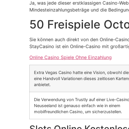
Ja, was jede dieser erstklassigen Casino-Webs
Mindesteinzahlungsbeträge und die Bedingung
50 Freispiele Oc
Sie können auch direkt von den Online-Casino
StayCasino ist ein Online-Casino mit großarti
Online Casino Spiele Ohne Einzahlung
Extra Vegas Casino hatte eine Vision, obwohl di
eine Handvoll Variationen dieses zeitlosen Karten
anbietet.
Die Verwendung von Trustly auf einer Live-Casin
Neuseeland ist genauso einfach wie in einem
mobilfreundlichen Casino, um sicherzustellen.
Slots Online Kostenlo