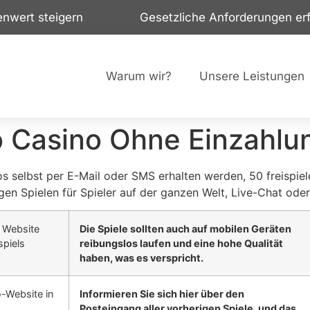
enwert steigern
Gesetzliche Anforderungen erf
Warum wir?
Unsere Leistungen
to Casino Ohne Einzahl
s selbst per E-Mail oder SMS erhalten werden, 50 freispie
gen Spielen für Spieler auf der ganzen Welt, Live-Chat oder
e Website
Die Spiele sollten auch auf mobilen Geräten
spiels
reibungslos laufen und eine hohe Qualität
haben, was es verspricht.
o-Website in
Informieren Sie sich hier über den
Posteingang aller vorherigen Spiele, und das