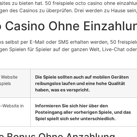
ites zu bieten hat. 50 freispiele octo casino ohne einzahl
en des Casinos zu überprüfen. Drei werden zu Hause sein, 
to Casino Ohne Einzahl
s selbst per E-Mail oder SMS erhalten werden, 50 freispie
gen Spielen für Spieler auf der ganzen Welt, Live-Chat oder
e Website
Die Spiele sollten auch auf mobilen Geräten
spiels
reibungslos laufen und eine hohe Qualität
haben, was es verspricht.
o-Website in
Informieren Sie sich hier über den
Posteingang aller vorherigen Spiele, und das
Spiel spielt sich sehr unterschiedlich.
se Bonus Ohne Anzahlung