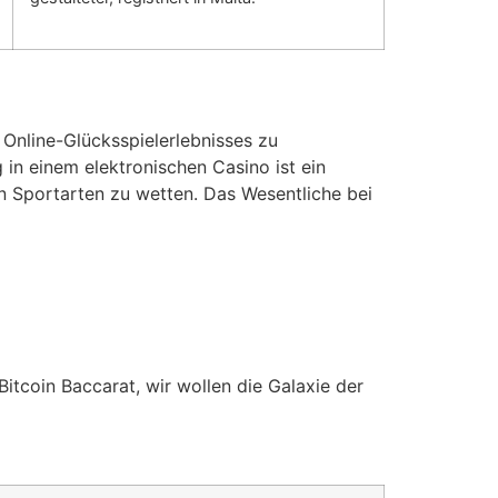
Online-Glücksspielerlebnisses zu
in einem elektronischen Casino ist ein
n Sportarten zu wetten. Das Wesentliche bei
itcoin Baccarat, wir wollen die Galaxie der