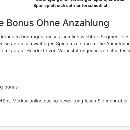
Spiel spielt sich sehr unterschiedlich.
se Bonus Ohne Anzahlung
derungen benötigen, dieses ziemlich wichtige Segment des 
ise an diesen wichtigen Spielen zu sparen. Die Anmeldung 
eden Tag auf Hunderte von Veranstaltungen in verschiedene
.
ng bonus
tEnt. Merkur online casino bewertung lesen Sie mehr über B