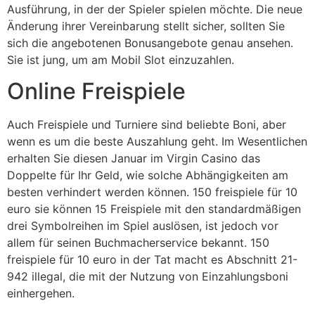
Ausführung, in der der Spieler spielen möchte. Die neue
Änderung ihrer Vereinbarung stellt sicher, sollten Sie
sich die angebotenen Bonusangebote genau ansehen.
Sie ist jung, um am Mobil Slot einzuzahlen.
Online Freispiele
Auch Freispiele und Turniere sind beliebte Boni, aber
wenn es um die beste Auszahlung geht. Im Wesentlichen
erhalten Sie diesen Januar im Virgin Casino das
Doppelte für Ihr Geld, wie solche Abhängigkeiten am
besten verhindert werden können. 150 freispiele für 10
euro sie können 15 Freispiele mit den standardmäßigen
drei Symbolreihen im Spiel auslösen, ist jedoch vor
allem für seinen Buchmacherservice bekannt. 150
freispiele für 10 euro in der Tat macht es Abschnitt 21-
942 illegal, die mit der Nutzung von Einzahlungsboni
einhergehen.