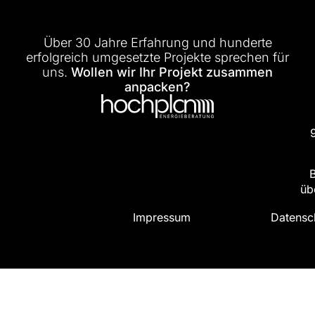
Über 30 Jahre Erfahrung und hunderte
erfolgreich umgesetzte Projekte sprechen für
uns.
Wollen wir Ihr Projekt zusammen
anpacken?
üb
Impressum
Datensc